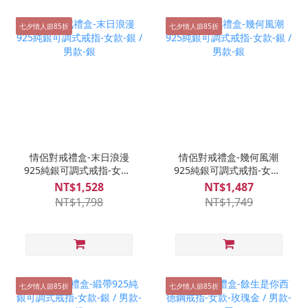
七夕情人節85折
七夕情人節85折
情侶對戒禮盒-末日浪漫
情侶對戒禮盒-幾何風潮
925純銀可調式戒指-女款-
925純銀可調式戒指-女款-
銀 / 男款-銀
銀 / 男款-銀
NT$1,528
NT$1,487
NT$1,798
NT$1,749
七夕情人節85折
七夕情人節85折