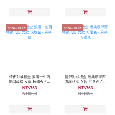
七夕情人節85折
七夕情人節85折
情侶對戒禮盒-浪漫一生西
情侶對戒禮盒-經典琺瑯西
德鋼戒指-女款-玫瑰金 / 男
德鋼戒指-女款-可選色 / 男
款-銀
款-可選色
NT$763
NT$763
NT$898
NT$898