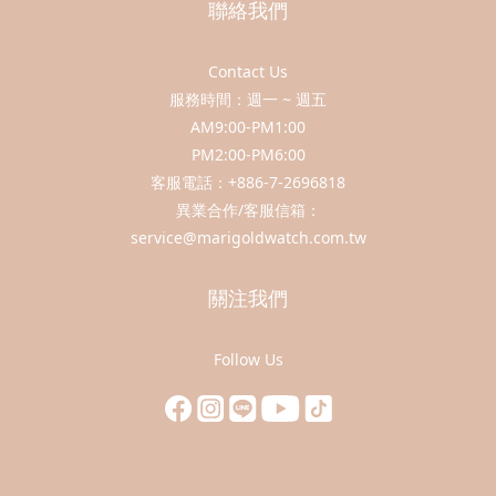
聯絡我們
Contact Us
服務時間：週一 ~ 週五
AM9:00-PM1:00
PM2:00-PM6:00
客服電話：+886-7-2696818
異業合作/客服信箱：
service@marigoldwatch.com.tw
關注我們
Follow Us