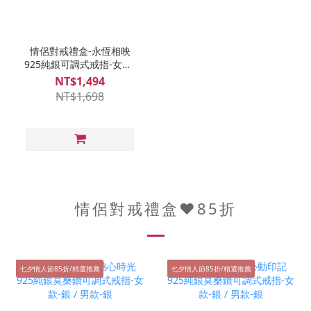
情侶對戒禮盒-永恆相映
925純銀可調式戒指-女款-
銀 /男款-銀
NT$1,494
NT$1,698
情侶對戒禮盒❤85折
七夕情人節85折/精選推薦
七夕情人節85折/精選推薦