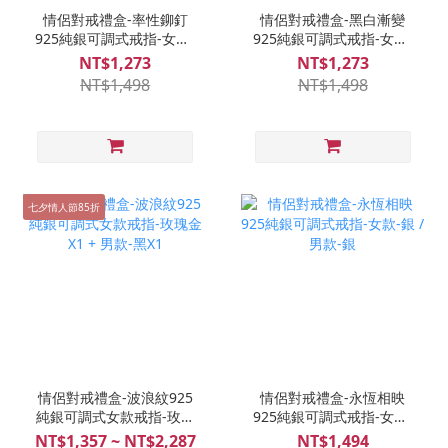
情侶對戒禮盒-率性鉚釘
情侶對戒禮盒-黑白漸變
925純銀可調式戒指-女款-
925純銀可調式戒指-女款-
銀X1 + 男款-銀X1
銀X1 + 男款-銀X1
NT$1,273
NT$1,273
NT$1,498
NT$1,498
七夕情人節85折
情侶對戒禮盒-波浪紋925
情侶對戒禮盒-永恆相映
純銀可調式女款戒指-玫瑰
925純銀可調式戒指-女款-
金X1 + 男款-黑X1
銀 /男款-銀
NT$1,357 ~ NT$2,287
NT$1,494