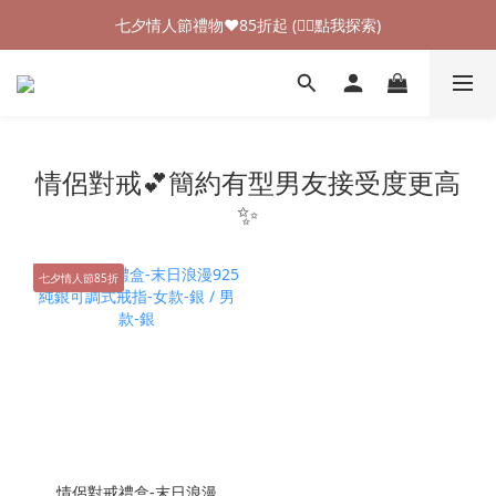
加入新會員領$100購物金💰 (👉🏻點我領取)
七夕情人節禮物❤85折起 (👉🏻點我探索)
加入新會員領$100購物金💰 (👉🏻點我領取)
情侶對戒💕簡約有型男友接受度更高
✨
七夕情人節85折
情侶對戒禮盒-末日浪漫