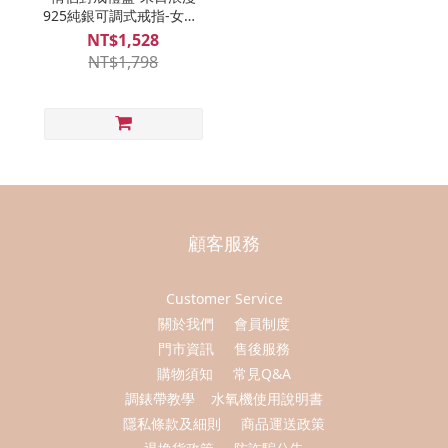
925純銀可調式戒指-女款-
銀 / 男款-銀
NT$1,528
NT$1,798
顧客服務
Customer Service
關於我們
會員制度
門市資訊
售後服務
購物須知
常見Q&A
調錶帶教學
水氧機使用說明書
隱私條款及細則
商品運送政策