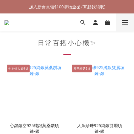
加入新會員領$100購物金💰 (👉🏻點我領取)
加入新會員領$100購物金💰 (👉🏻點我領取)
七夕情人節禮物❤85折起 (👉🏻點我探索)
加入新會員領$100購物金💰 (👉🏻點我領取)
日常百搭小心機✨
七夕情人節9折
夏季精選9折
心鎖鏤空925純銀莫桑鑽項
人魚珍珠925純銀雙層項
鍊-銀
鍊-銀