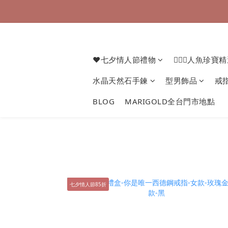
❤七夕情人節禮物
🧜🏻‍♀️人魚珍寶
水晶天然石手鍊
型男飾品
戒
BLOG
MARIGOLD全台門市地點
七夕情人節85折