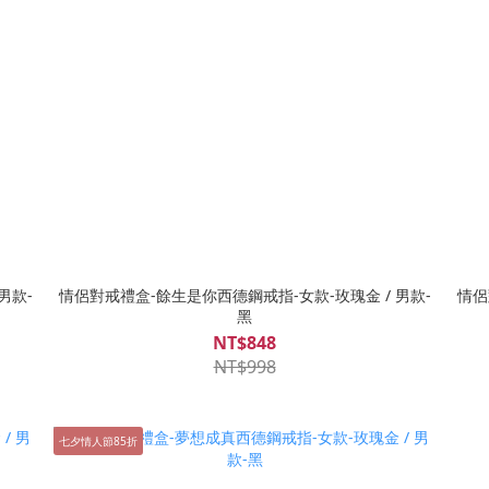
男款-
情侶對戒禮盒-餘生是你西德鋼戒指-女款-玫瑰金 / 男款-
情侶
黑
NT$848
NT$998
七夕情人節85折