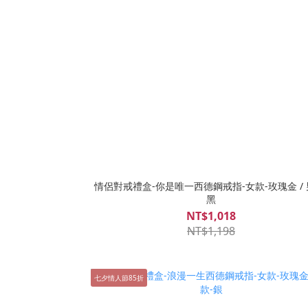
情侶對戒禮盒-你是唯一西德鋼戒指-女款-玫瑰金 / 
黑
NT$1,018
NT$1,198
七夕情人節85折