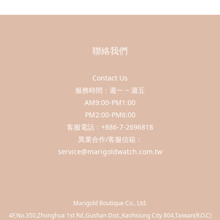
聯絡我們
Contact Us
服務時間：週一 ~ 週五
AM9:00-PM1:00
PM2:00-PM6:00
客服電話：+886-7-2696818
異業合作/客服信箱：
service@marigoldwatch.com.tw
Marigold Boutique Co., Ltd.
​4F,No.350,Zhonghua 1st Rd.,Gushan Dist.,Kaohsiung City 804,Taiwan(R.O.C)