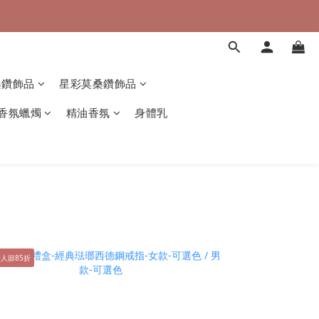
桑鑽飾品
星彩莫桑鑽飾品
香氛蠟燭
精油香氛
身體乳
人節85折