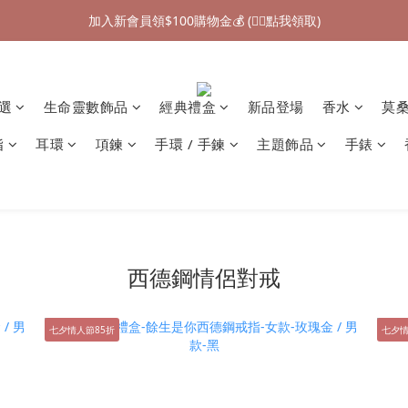
加入新會員領$100購物金💰 (👉🏻點我領取)
加入新會員領$100購物金💰 (👉🏻點我領取)
七夕情人節禮物❤85折起 (👉🏻點我探索)
加入新會員領$100購物金💰 (👉🏻點我領取)
精選
生命靈數飾品
經典禮盒
新品登場
香水
莫
指
耳環
項鍊
手環 / 手鍊
主題飾品
手錶
西德鋼情侶對戒
七夕情人節85折
七夕情