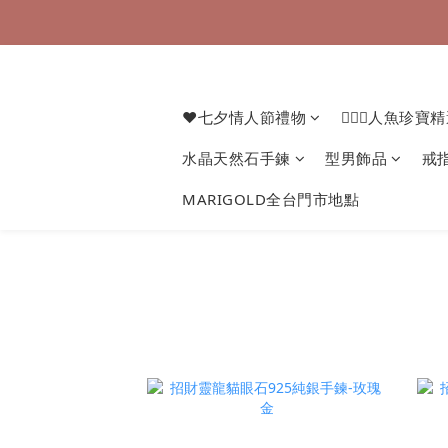
❤七夕情人節禮物
🧜🏻‍♀️人魚珍寶
水晶天然石手鍊
型男飾品
戒
MARIGOLD全台門市地點