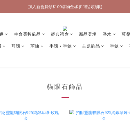
加入新會員領$100購物金💰 (👉🏻點我領取)
加入新會員領$100購物金💰 (👉🏻點我領取)
七夕情人節禮物❤85折起 (👉🏻點我探索)
加入新會員領$100購物金💰 (👉🏻點我領取)
精選
生命靈數飾品
經典禮盒
新品登場
香水
莫
指
耳環
項鍊
手環 / 手鍊
主題飾品
手錶
貓眼石飾品