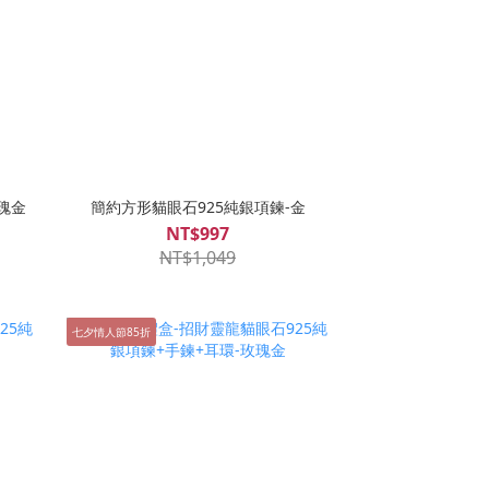
瑰金
簡約方形貓眼石925純銀項鍊-金
NT$997
NT$1,049
七夕情人節85折