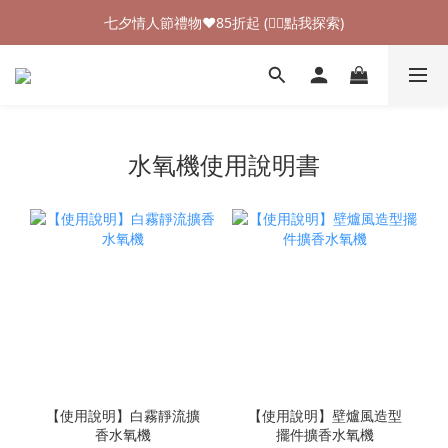
加入新會員領$100購物金💰 (👉🏻點我領取)
七夕情人節禮物❤85折起 (👉🏻點我探索)
加入新會員領$100購物金💰 (👉🏻點我領取)
水氧機使用說明書
【使用說明】白霧靜流擴
【使用說明】壁爐風造型
香水氧機
擺件擴香水氧機