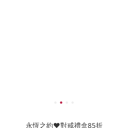
永恆之約❤對戒禮盒85折