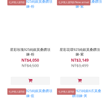
七夕情人節9折
七夕情人節9折/New arrival
星彩玫瑰925純銀莫桑鑽項
星彩花環925純銀莫桑鑽項
鍊-粉
鍊-紫
NT$4,050
NT$3,149
NT$4,500
NT$3,499
七夕情人節9折
七夕情人節9折