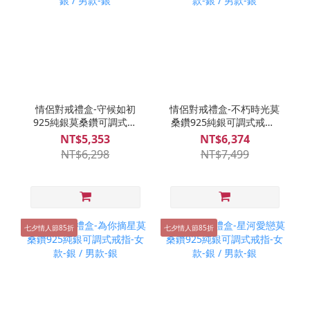
情侶對戒禮盒-守候如初
情侶對戒禮盒-不朽時光莫
925純銀莫桑鑽可調式戒
桑鑽925純銀可調式戒指-
指-女款-銀 / 男款-銀
女款-銀 / 男款-銀
NT$5,353
NT$6,374
NT$6,298
NT$7,499
七夕情人節85折
七夕情人節85折