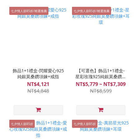
七夕情人節85折/精選推薦
七夕情人節85折/精選推薦
飾品1+1禮盒-閃耀愛心925
【可選色】飾品1+1禮盒-
純銀莫桑鑽項鍊+戒指
星彩玫瑰925純銀莫桑鑽項
鍊+耳環
NT$4,121
NT$5,779 ~ NT$7,309
NT$4,848
NT$8,599
七夕情人節85折
七夕情人節85折