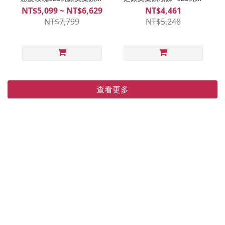
鍊+戒指
戒指
NT$5,099 ~ NT$6,629
NT$4,461
NT$7,799
NT$5,248
查看更多