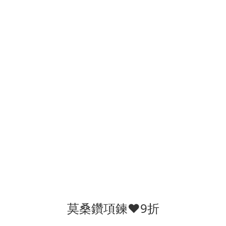
莫桑鑽項鍊❤9折