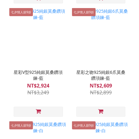
七夕情人節9折
七夕情人節9折
星彩V型925純銀莫桑鑽項
星彩之吻925純銀6爪莫桑
鍊-藍
鑽項鍊-藍
NT$2,924
NT$2,609
NT$3,249
NT$2,899
七夕情人節9折
七夕情人節9折