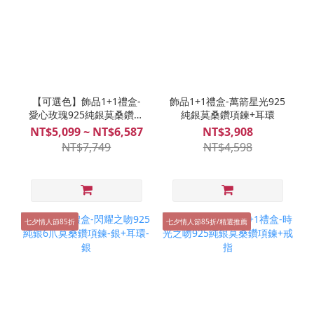
【可選色】飾品1+1禮盒-
飾品1+1禮盒-萬箭星光925
愛心玫瑰925純銀莫桑鑽項
純銀莫桑鑽項鍊+耳環
鍊+戒指
NT$5,099 ~ NT$6,587
NT$3,908
NT$7,749
NT$4,598
七夕情人節85折
七夕情人節85折/精選推薦