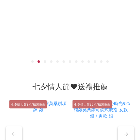
七夕情人節❤送禮推薦
七夕情人節9折/精選推薦
七夕情人節85折/精選推薦
七