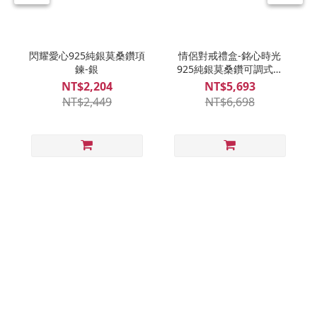
閃耀愛心925純銀莫桑鑽項
情侶對戒禮盒-銘心時光
鍊-銀
925純銀莫桑鑽可調式戒
指-女款-銀 / 男款-銀
NT$2,204
NT$5,693
NT$2,449
NT$6,698