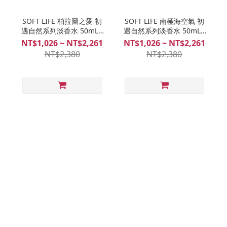
SOFT LIFE 柏拉圖之愛 初
SOFT LIFE 南極海空氣 初
遇自然系列淡香水 50mL /
遇自然系列淡香水 50mL /
15mL
15mL
NT$1,026 ~ NT$2,261
NT$1,026 ~ NT$2,261
NT$2,380
NT$2,380