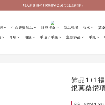
加入新會員領$100購物金💰 (👉🏻點我領取)
加入新會員領$100購物金💰 (👉🏻點我領取)
七夕情人節禮物❤85折起 (👉🏻點我探索)
加入新會員領$100購物金💰 (👉🏻點我領取)
精選
生命靈數飾品
經典禮盒
新品登場
香水
莫
指
耳環
項鍊
手環 / 手鍊
主題飾品
手錶
飾品1+1
銀莫桑鑽項
全店，全館滿NT$80