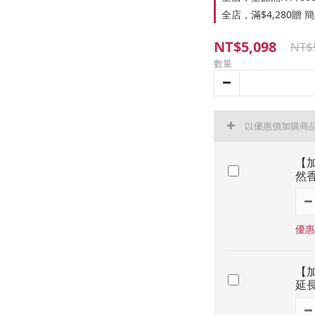
全店，滿$4,280贈
NT$5,098
NT$
數量
以優惠價加購商
【加
然香
優惠
【加
延長