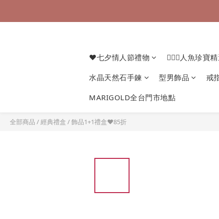
❤七夕情人節禮物
🧜🏻‍♀️人魚珍寶
水晶天然石手鍊
型男飾品
戒
MARIGOLD全台門市地點
全部商品
/
經典禮盒
/
飾品1+1禮盒❤85折