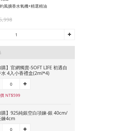
 簡約風擴香水氧機+精選精油
5,998
品
購】官網獨賣-SOFT LIFE 初遇自
水 4入小香禮盒(2ml*4)
價 NT$599
購】925純銀空白項鍊-銀 40cm/
鍊4cm