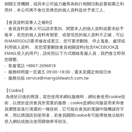
相關主管機關，或與本公司協力廠商為執行相關活動必要範圍之利
用外，本公司將不會任意將您的個人資料提供予第三人。
【會員資料當事人之權利】
- 會員資料當事人可以請求查詢、閱覽本人的個人資料或要求給予
複本，若您的個人資料有變更、或發現您的個人資料不正確，可以
向MARIGOLD要求修改或更正。您可要求刪除、停止蒐集、處理或
利用個人資料。 若您需要刪除會員相關資料(包含FACEBOOK及
EMAIL登入的用戶)，請依照以下方式聯絡客服人員，我們會立即與
您聯繫。
- 客服電話 +8867-2696818
- 服務時間週一至週五 09:00~18:00，週末及國定例假日休
- 服務信箱 service@marigoldwatch.com.tw
【Cookie】
為便於日後的辨識，當您使用本網站服務時，網站會使用cookie技
術，以便於提供會員所需要的服務；cookie是網站伺服器用來和會
員瀏覽器進行溝通的一種技術，它可能在會員的電腦中隨機儲存字
串，用以辨識區別使用者，若會員關閉cookie有可能導致無法順利
登入網站或無法使用購物車等狀況。