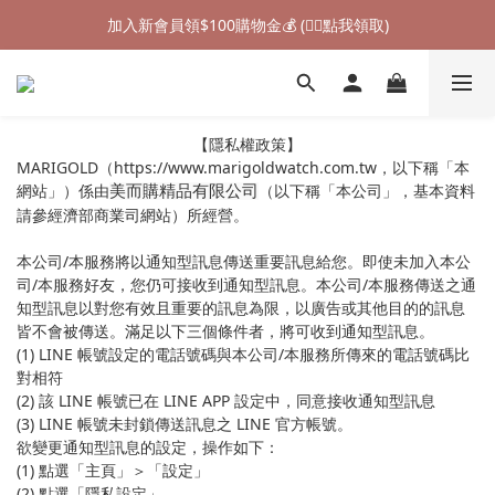
加入新會員領$100購物金💰 (👉🏻點我領取)
加入新會員領$100購物金💰 (👉🏻點我領取)
七夕情人節禮物❤85折起 (👉🏻點我探索)
加入新會員領$100購物金💰 (👉🏻點我領取)
【隱私權政策】
MARIGOLD（https://www.marigoldwatch.com.tw，以下稱「本
網站」）係由
（以下稱「本公司」，基本資料
美而購精品有限公司
請參經濟部商業司網站）所經營。
本公司/本服務將以通知型訊息傳送重要訊息給您。即使未加入本公
司/本服務好友，您仍可接收到通知型訊息。本公司/本服務傳送之通
知型訊息以對您有效且重要的訊息為限，以廣告或其他目的的訊息
皆不會被傳送。滿足以下三個條件者，將可收到通知型訊息。
(1) LINE 帳號設定的電話號碼與本公司/本服務所傳來的電話號碼比
對相符
(2) 該 LINE 帳號已在 LINE APP 設定中，同意接收通知型訊息
(3) LINE 帳號未封鎖傳送訊息之 LINE 官方帳號。
欲變更通知型訊息的設定，操作如下：
(1) 點選「主頁」＞「設定」
(2) 點選「隱私設定」