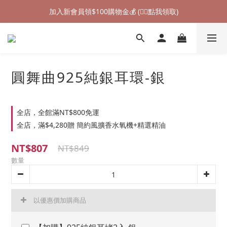
加入新會員領$100購物金💰 (👉🏻點我領取)
加入新會員領$100購物金💰 (👉🏻點我領取)
七夕情人節禮物❤85折起 (👉🏻點我探索)
加入新會員領$100購物金💰 (👉🏻點我領取)
圓舞曲925純銀耳環-銀
全店，全館滿NT$800免運
全店，滿$4,280贈 簡約風擴香水氧機+精選精油
NT$807
NT$849
數量
以優惠價加購商品