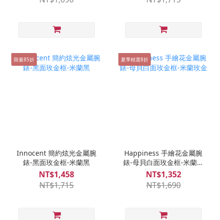
限量85折
夏季精選8折
Innocent 簡約炫光金屬腕
Happiness 手繪花金屬腕
錶-黑面玫金框-米蘭黑
錶-母貝白面玫金框-米蘭玫
金
NT$1,458
NT$1,352
NT$1,715
NT$1,690