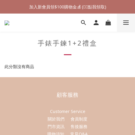
加入新會員領$100購物金💰 (👉🏻點我領取)
加入新會員領$100購物金💰 (👉🏻點我領取)
七夕情人節禮物❤85折起 (👉🏻點我探索)
加入新會員領$100購物金💰 (👉🏻點我領取)
手錶手鍊1+2禮盒
此分類沒有商品
顧客服務
Customer Service
關於我們
會員制度
門市資訊
售後服務
購物須知
常見Q&A