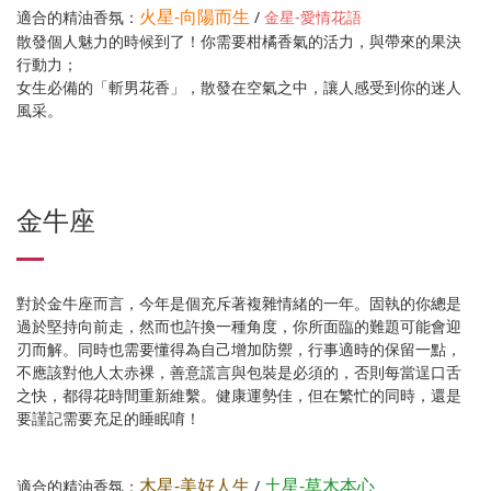
火星-向陽而生
適合的精油香氛：
/
金星-愛情花語
散發個人魅力的時候到了！你需要柑橘香氣的活力，與帶來的果決
行動力；
女生必備的「斬男花香」，散發在空氣之中，讓人感受到你的迷人
風采。
金牛座
對於金牛座而言，今年是個充斥著複雜情緒的一年。固執的你總是
過於堅持向前走，然而也許換一種角度，你所面臨的難題可能會迎
刃而解。同時也需要懂得為自己增加防禦，行事適時的保留一點，
不應該對他人太赤裸，善意謊言與包裝是必須的，否則每當逞口舌
之快，都得花時間重新維繫。健康運勢佳，但在繁忙的同時，還是
要謹記需要充足的睡眠唷！
木星-美好人生
土星-草木本心
適合的精油香氛：
/