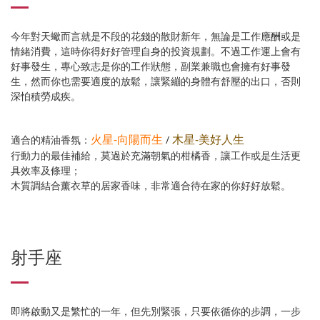
今年對天蠍而言就是不段的花錢的散財新年，無論是工作應酬或是
情緒消費，這時你得好好管理自身的投資規劃。不過工作運上會有
好事發生，專心致志是你的工作狀態，副業兼職也會擁有好事發
生，然而你也需要適度的放鬆，讓緊繃的身體有舒壓的出口，否則
深怕積勞成疾。
火星-向陽而生
木星-美好人生
適合的精油香氛：
/
行動力的最佳補給，莫過於充滿朝氣的柑橘香，讓工作或是生活更
具效率及條理；
木質調結合薰衣草的居家香味，非常適合待在家的你好好放鬆。
射手座
即將啟動又是繁忙的一年，但先別緊張，只要依循你的步調，一步