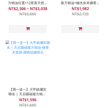
方精油任選+12星座天然石
複方精油+極光奈米擴香水
西德鋼項鍊+手鍊-玫瑰金
氧機 送甜橙精油
NT$2,306 ~ NT$3,038
NT$1,982
NT$3,660
NT$2,728
【買一送一】大甲鎮瀾宮
聯名 | 天后賜福複方精油-
檀香木質調-贈媽祖擴香石
NT$1,596
NT$1,680