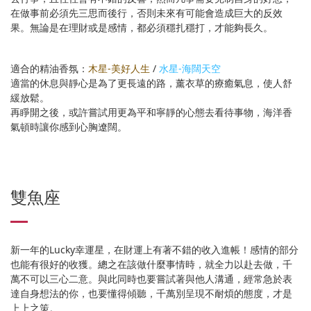
在做事前必須先三思而後行，否則未來有可能會造成巨大的反效
果。無論是在理財或是感情，都必須穩扎穩打，才能夠長久。
適合的精油香氛：
木星-美好人生
/
水星-海闊天空
適當的休息與靜心是為了更長遠的路，薰衣草的療癒氣息，使人舒
緩放鬆。
再睜開之後，或許嘗試用更為平和寧靜的心態去看待事物，海洋香
氣頓時讓你感到心胸遼闊。
雙魚座
新一年的Lucky幸運星，在財運上有著不錯的收入進帳！感情的部分
也能有很好的收獲。總之在該做什麼事情時，就全力以赴去做，千
萬不可以三心二意。與此同時也要嘗試著與他人溝通，經常急於表
達自身想法的你，也要懂得傾聽，千萬別呈現不耐煩的態度，才是
上上之策。