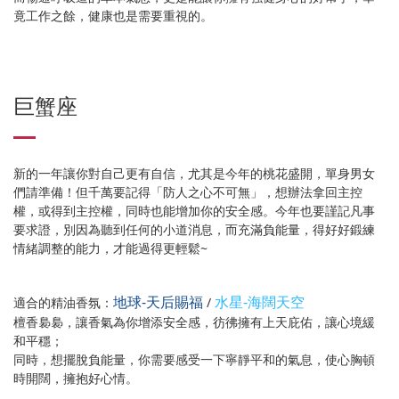
竟工作之餘，健康也是需要重視的。
巨蟹座
新的一年讓你對自己更有自信，尤其是今年的桃花盛開，單身男女
們請準備！但千萬要記得「防人之心不可無」，想辦法拿回主控
權，或得到主控權，同時也能增加你的安全感。今年也要謹記凡事
要求證，別因為聽到任何的小道消息，而充滿負能量，得好好鍛練
情緒調整的能力，才能過得更輕鬆~
地球-天后賜福
水星-海闊天空
適合的精油香氛：
/
檀香裊裊，讓香氣為你增添安全感，彷彿擁有上天庇佑，讓心境緩
和平穩；
同時，想擺脫負能量，你需要感受一下寧靜平和的氣息，使心胸頓
時開闊，擁抱好心情。