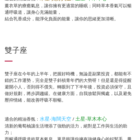
薰衣草的療癒氣息，讓你擁有更適當的睡眠；同時草本香氣可以暢
通呼吸道，讓身心充滿能量，
結合乳香成分，能淨化負面的能量，讓你的思緒更加清晰。
雙子座
雙子座在今年的上半年，把握好時機，無論是副業投資，都能有不
錯的工作運勢，完全是雙子斜槓青年們的大勢呀！但是還是得提醒
避開小人，否則得不償失。轉眼到了下半年後，投資必須保守，且
做好規劃，將步調趨緩。在健康方面，自我放鬆與獨處，以及避免
壓抑情緒，能改善呼吸不順暢。
水星-海闊天空
土星-草木本心
適合的精油香氛：
/
清新的葡萄柚讓生活增添了強勁的活力，絕對是工作與生活的助
力；
而暢通呼吸道的草本氣息，更是能讓你擁有強健身心的好幫手，畢