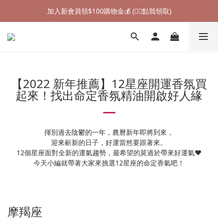
加入新會員領$100購物金💰 (👉🏻點我領取)
加入新會員領$100購物金💰 (👉🏻點我領取)
七夕情人節禮物❤85折起 (👉🏻點我探索)
加入新會員領$100購物金💰 (👉🏻點我領取)
【2022 新年推薦】12星座開運香氛買
起來！找出命定香氛精油開啟好人緣
揮別過去陰鬱的一年，農曆新年即將到來，
迎來嶄新的日子，好運當然要跟著來。
12個星座面對全新的運氣趨勢，最希望的莫過於帶來好運氣❤
今天小編就帶著大家來挑選12星座的命定香氣吧！
摩羯座