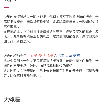
今年的愛情運就是一翻兩瞪眼，你瞬間擁有了許多脫單的機會，千
萬得把握機會，無論是何種渠道，多多認識也無妨，一瞬間就知道
來不來電；
而在情緒上，不須對各種評價都過於在意，你需要學習的就是「釋
懷」，凡事擁有積極正面的態度，陽光燦爛般的微笑，讓你魅力爆
棚，好人緣自然來。
金星-愛情花語
地球-天后賜福
適合的精油香氛：
/
桃花朵朵開的一年，更是要營造浪漫氛圍，伊蘭伊蘭的白花香，安
撫你的不安全感，敞開心胸迎接幸福愉悅的感受。
與此同時，在不安穩的生活中你必須擁有足夠的安全感，沉穩與安
定，助你克服各種的情緒。
天蠍座