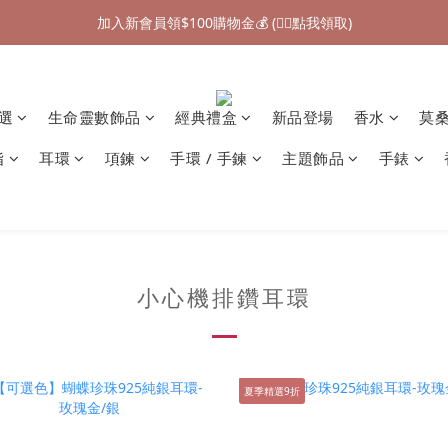
加入新會員領$100購物金💰 (👉🏻點我領取)
加入新會員領$100購物金💰 (👉🏻點我領取)
七夕情人節禮物❤85折起 (👉🏻點我探索)
加入新會員領$100購物金💰 (👉🏻點我領取)
精選
生命靈數飾品
經典禮盒
新品登場
香水
莫
指
耳環
項鍊
手環 / 手鍊
主題飾品
手錶
小心機排鑽耳環
夏季精選9折