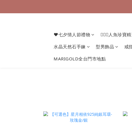
❤七夕情人節禮物
🧜🏻‍♀️人魚珍寶
水晶天然石手鍊
型男飾品
戒
MARIGOLD全台門市地點