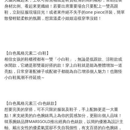
身材比例、看起來更纖細！若要出席重要場合只要配上一雙高跟
鞋，立刻征服現場目光！或者來件絕不失手的one piece洋裝，簡單
散發輕鬆柔軟的氛圍，想當溫柔小姐姐這樣穿準沒錯！
【白色風格元素二-白鞋】
相信女孩的鞋櫃裡都有一雙「小白鞋」，無論是低跟款、涼鞋款或
休閒款，它總是那雙最好搭的款！穿上白鞋就是能為整體增加一道
亮點，日常穿著配褲子或配裙子都能為自己增添個人魅力！也難怪
小白鞋風潮不停延燒～
【白色風格元素三-白色錶款】
想要完美的穿搭，可不只限於服裝及鞋子，手上配飾更是一大重
點！來支絕美的白色腕錶馬上為你的質感加分，更顯出個人品味！
韓系腕錶品牌MARIGOLD推出經典白色錶款，以簡約優雅為設計主
軸、戴出女性的優柔氣質卻不失自我個性，有支百搭的白色腕錶，