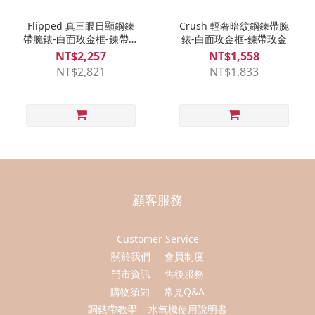
Flipped 真三眼日顯鋼鍊
Crush 輕奢暗紋鋼鍊帶腕
帶腕錶-白面玫金框-鍊帶玫
錶-白面玫金框-鍊帶玫金
金
NT$2,257
NT$1,558
NT$2,821
NT$1,833
顧客服務
Customer Service
關於我們
會員制度
門市資訊
售後服務
購物須知
常見Q&A
調錶帶教學
水氧機使用說明書