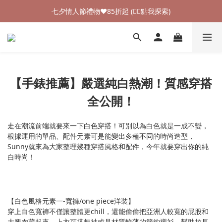
加入新會員領$100購物金💰 (👉🏻點我領取)
七夕情人節禮物❤85折起 (👉🏻點我探索)
加入新會員領$100購物金💰 (👉🏻點我領取)
【手錶推薦】嚴選純白熱潮！質感穿搭
全公開！
走在潮流前端就要來一下白色穿搭！可別以為白色就是一成不變，
根據運用的單品、配件元素可是能變出多種不同的時尚造型，
Sunny就來為大家整理幾種穿搭風格和配件，今年就要穿出你的純
白時尚！
【白色風格元素一-寬褲/one piece洋裝】
穿上白色寬褲不僅讓整體更chill，還能偷偷把亞洲人較寬的屁股和
大腿肉藏起來，上衣可搭無袖或是材質較薄的簡約襯衫，幫助拉長