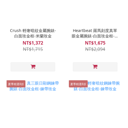
Crush 輕奢暗紋金屬腕錶-
Heartbeat 羅馬刻度真單
白面玫金框-米蘭玫金
眼金屬腕錶-白面玫金框-米
蘭玫金
NT$1,372
NT$1,675
NT$1,715
NT$2,094
夏季精選8折
夏季精選8折