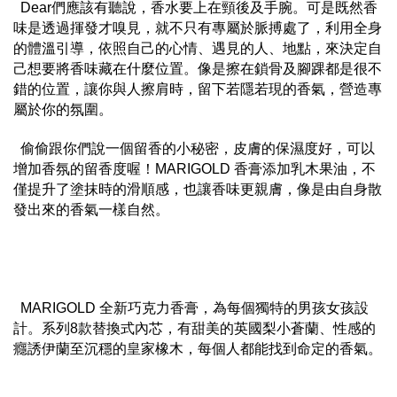
Dear們應該有聽說，香水要上在頸後及手腕。可是既然香
味是透過揮發才嗅見，就不只有專屬於脈搏處了，利用全身
的體溫引導，依照自己的心情、遇見的人、地點，來決定自
己想要將香味藏在什麼位置。像是擦在鎖骨及腳踝都是很不
錯的位置，讓你與人擦肩時，留下若隱若現的香氣，營造專
屬於你的氛圍。
偷偷跟你們說一個留香的小秘密，皮膚的保濕度好，可以
增加香氛的留香度喔！MARIGOLD 香膏添加乳木果油，不
僅提升了塗抹時的滑順感，也讓香味更親膚，像是由自身散
發出來的香氣一樣自然。
MARIGOLD 全新巧克力香膏，為每個獨特的男孩女孩設
計。系列8款替換式內芯，有甜美的英國梨小蒼蘭、性感的
癮誘伊蘭至沉穩的皇家橡木，每個人都能找到命定的香氣。