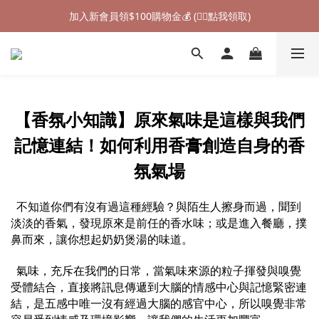
加入新會員領$100購物金💰 (👉🏻點我領取)
加入新會員領$100購物金💰 (👉🏻點我領取)
七夕情人節禮物❤85折起 (👉🏻點我探索)
加入新會員領$100購物金💰 (👉🏻點我領取)
【香氛小知識】原來氣味是這樣與我們
記憶連結！如何利用香膏創造自身的香
氛氣場
不知道你們有沒有過這種經驗？與陌生人擦身而過，聞到
淡淡的香氣，發現原來是前任的香水味；或是進入餐廳，撲
鼻而來，讓你想起奶奶煲湯的味道。
氣味，充斥在我們的日常，當氣味來源的粒子揮發與嗅覺
受體結合，直接將訊息傳遞到大腦的情感中心與記憶緊密連
結，是五感中唯一沒有經過大腦的感官中心，所以嗅覺非常