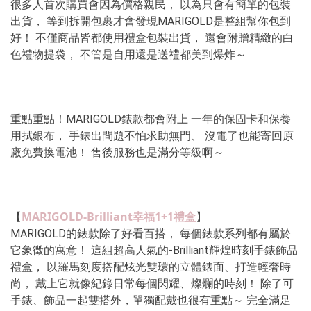
很多人首次購買會因為價格親民， 以為只會有簡單的包裝
出貨， 等到拆開包裹才會發現MARIGOLD是整組幫你包到
好！ 不僅商品皆都使用禮盒包裝出貨， 還會附贈精緻的白
色禮物提袋， 不管是自用還是送禮都美到爆炸～
重點重點！MARIGOLD錶款都會附上 一年的保固卡和保養
用拭銀布， 手錶出問題不怕求助無門、 沒電了也能寄回原
廠免費換電池！ 售後服務也是滿分等級啊～
MARIGOLD-Brilliant幸福1+1禮盒
【
】 
MARIGOLD的錶款除了好看百搭， 每個錶款系列都有屬於
它象徵的寓意！ 這組超高人氣的-Brilliant輝煌時刻手錶飾品
禮盒， 以羅馬刻度搭配炫光雙環的立體錶面、打造輕奢時
尚， 戴上它就像紀錄日常每個閃耀、燦爛的時刻！ 除了可
手錶、飾品一起雙搭外，單獨配戴也很有重點～ 完全滿足