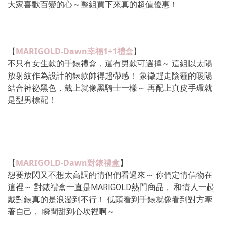
大家喜歡百變的心～整組買下來真的超值優惠！
MARIGOLD-Dawn幸福1+1禮盒
【
】 
不只有女生款的手錶禮盒，還有男款可選擇～ 這組以太陽
放射紋作為設計的錶款帥得超帶感！ 象徵趕走陰霾的暖陽
結合神祕黑色，戴上就像黑騎士一樣～ 再配上真皮手環就
是型男標配！
MARIGOLD-Dawn對錶禮盒
【
】 
想要放閃又不想太高調的情侶們看過來～ 你們定情信物在
這裡～ 對錶禮盒一直是MARIGOLD熱門商品， 和情人一起
戴對錶真的是浪漫到不行！ 低頭看到手錶就像看到對方牽
著自己， 瞬間甜到心坎裡啊～