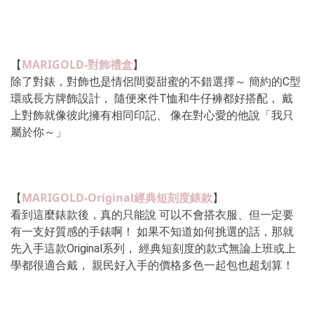
MARIGOLD-對飾禮盒
【
】 
除了對錶，對飾也是情侶間耍甜蜜的不錯選擇～ 簡約的C型
環或長方牌飾設計， 隨便來件T恤和牛仔褲都好搭配， 戴
上對飾就像彼此擁有相同印記、 像在對心愛的他說「我只
屬於你～」
MARIGOLD-Original經典短刻度錶款
【
】 
看到這麼錶款後，真的只能說 可以不會搭衣服、但一定要
有一支好質感的手錶啊！ 如果不知道如何挑選的話，那就
先入手這款Original系列， 經典短刻度的款式無論上班或上
學都很適合戴， 親民好入手的價格多色一起包也超划算！