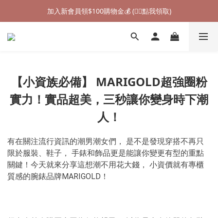
加入新會員領$100購物金💰 (👉🏻點我領取)
加入新會員領$100購物金💰 (👉🏻點我領取)
七夕情人節禮物❤85折起 (👉🏻點我探索)
加入新會員領$100購物金💰 (👉🏻點我領取)
【小資族必備】 MARIGOLD超強圈粉
實力！實品超美，三秒讓你變身時下潮
人！
有在關注流行資訊的潮男潮女們， 是不是發現穿搭不再只
限於服裝、鞋子， 手錶和飾品更是能讓你變更有型的重點
關鍵！今天就來分享這想潮不用花大錢， 小資價就有專櫃
質感的腕錶品牌MARIGOLD！