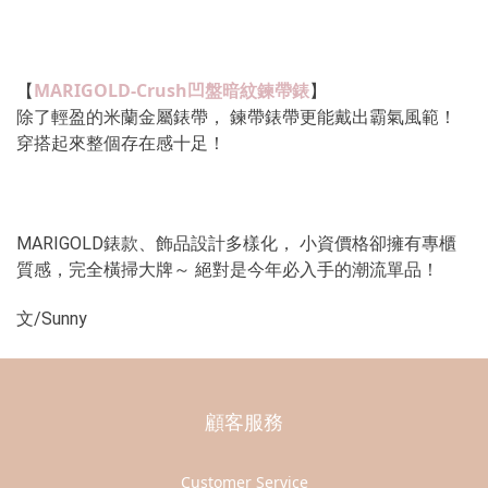
MARIGOLD-Crush凹盤暗紋鍊帶錶
【
】 
除了輕盈的米蘭金屬錶帶， 鍊帶錶帶更能戴出霸氣風範！ 
穿搭起來整個存在感十足！
MARIGOLD錶款、飾品設計多樣化， 小資價格卻擁有專櫃
質感，完全橫掃大牌～ 絕對是今年必入手的潮流單品！
文/Sunny
顧客服務
Customer Service