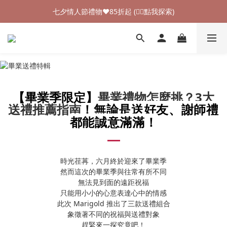
加入新會員領$100購物金💰 (👉🏻點我領取)
七夕情人節禮物❤85折起 (👉🏻點我探索)
加入新會員領$100購物金💰 (👉🏻點我領取)
【畢業季限定】
畢業禮物怎麼挑？3大
送禮推薦指南
！
無論是送好友、謝師禮
都能誠意滿滿
！
時光荏苒，六月終於迎來了畢業季
然而這次的畢業季與往常有所不同
無法見到面的遠距祝福
只能用小小的心意表達心中的情感
此次 Marigold 推出了三款送禮組合
象徵著不同的祝福與送禮對象
趕緊來一探究竟吧！