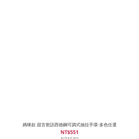
媽咪款 甜言密語西德鋼可調式抽拉手環-多色任選
NT$551
NT$580