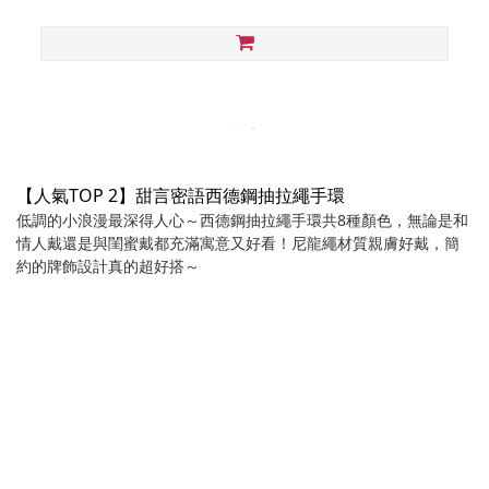
【人氣TOP 2】甜言密語西德鋼抽拉繩手環
低調的小浪漫最深得人心～西德鋼抽拉繩手環共8種顏色，無論是和
情人戴還是與閨蜜戴都充滿寓意又好看！尼龍繩材質親膚好戴，簡
約的牌飾設計真的超好搭～