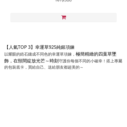
【人氣TOP 3】幸運草925純銀項鍊
極簡精緻的四葉草墜
以耀眼的鋯石鑲成不同色的幸運草項鍊，
飾，在頸間綻放光芒～時刻
守護你每個不同的小確幸！搭上專屬
的包裝底卡，買給自己、送給朋友都超美的～