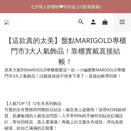
加入新會員領$100購物金💰 (👉🏻點我領取)
七夕情人節禮物❤85折起 (👉🏻點我探索)
加入新會員領$100購物金💰 (👉🏻點我領取)
【這款真的太美】盤點MARIGOLD專櫃
門市3大人氣飾品！靠櫃實戴直接結
帳！
原來大家到MARIGOLD專櫃都愛這一款～小編總整MARIGOLD專櫃
門市3大人氣飾品！試戴後就捨不得拿下來了～直接結帳帶回家！
【人氣TOP 1】12生肖系列飾品
可愛的生肖墜飾與閃耀鋯石結合～戴在身上超吸睛！採用925純銀材
質，肌膚敏感的人戴也沒問題～入手率99%的手鍊特別結合紅繩設
計，幫你招桃花、貴人運滿滿！再戴上白玉髓生肖戒指、淨化負面
磁場，給自己滿滿的正能量！