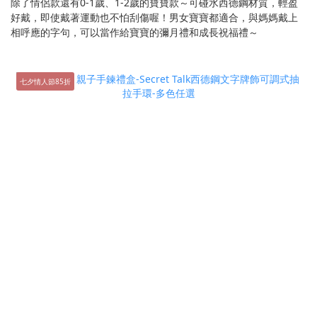
除了情侶款還有0-1歲、1-2歲的寶寶款～可碰水西德鋼材質，輕盈
好戴，即使戴著運動也不怕刮傷喔！男女寶寶都適合，與媽媽戴上
相呼應的字句，可以當作給寶寶的彌月禮和成長祝福禮～
七夕情人節85折