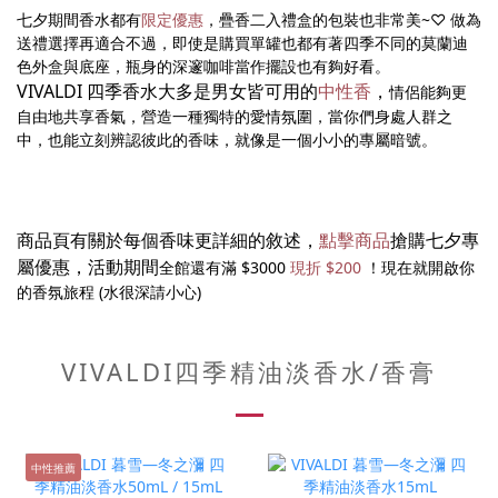
七夕期間香水都有
限定優惠
，疊香二入禮盒的包裝也非常美~♡ 做為
送禮選擇再適合不過，即使是購買單罐也都有著四季不同的莫蘭迪
色外盒與底座，瓶身的深邃咖啡當作擺設也有夠好看。
VIVALDI 四季香水大多是男女皆可用的
中性香
，
情侶能夠更
自由地共享香氣，營造一種獨特的愛情氛圍，當你們身處人群之
中，也能立刻辨認彼此的香味，就像是一個小小的專屬暗號。
商品頁有關於每個香味更詳細的敘述，
點擊商品
搶購七夕專
屬優惠
，活動期間
全館還有滿 $3000
現折 $200
！現在就開啟你
的香氛旅程 (水很深請小心)
VIVALDI四季精油淡香水/香膏
中性推薦