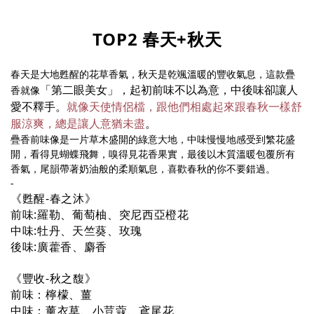
TOP2 春天+秋天
春天是大地甦醒的花草香氣，秋天是乾颯溫暖的豐收氣息，這款疊
「第二眼美女」，起初前味不以為意，中後味卻讓人
香就像
愛不釋手。
就像天使情侶檔，跟他們相處起來跟春秋一樣舒
服涼爽，總是讓人意猶未盡
。
疊香前味像是一片草木盛開的綠意大地，中味慢慢地感受到繁花盛
開，看得見蝴蝶飛舞，嗅得見花香果實，最後以木質溫暖包覆所有
香氣，尾韻帶著奶油般的柔順氣息，喜歡春秋的你不要錯過。
-
《甦醒-春之沐》
前味:羅勒、葡萄柚、突尼西亞橙花
中味:牡丹、天竺葵、玫瑰
後味:廣藿香、麝香
《豐收-秋之馥》
前味：檸檬、薑
中味：薰衣草、小荳蔻、鳶尾花