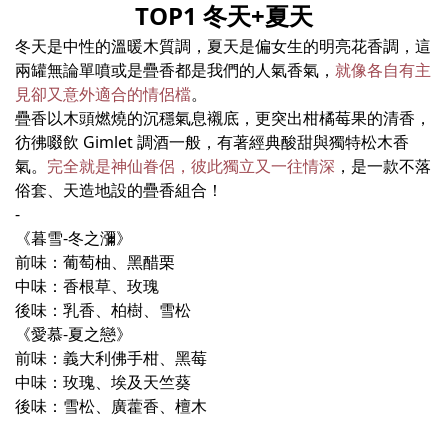
TOP1 冬天+夏天
冬天是中性的溫暖木質調，夏天是偏女生的明亮花香調，這
兩罐無論單噴或是疊香都是我們的人氣香氣，
就像各自有主
見卻又意外適合的情侶檔
。
疊香以木頭燃燒的沉穩氣息襯底，更突出柑橘莓果的清香，
彷彿啜飲 Gimlet 調酒一般，有著經典酸甜與獨特松木香
氣。
完全就是神仙眷侶，彼此獨立又一往情深
，是一款不落
俗套、天造地設的疊香組合！
-
《暮雪-冬之瀰》
前味：葡萄柚、黑醋栗
中味：香根草、玫瑰
後味：乳香、柏樹、雪松
《愛慕-夏之戀》
前味：義大利佛手柑、黑莓
中味：玫瑰、埃及天竺葵
後味：雪松、廣藿香、檀木