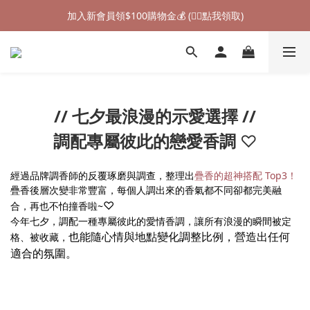
加入新會員領$100購物金💰 (👉🏻點我領取)
加入新會員領$100購物金💰 (👉🏻點我領取)
七夕情人節禮物❤85折起 (👉🏻點我探索)
加入新會員領$100購物金💰 (👉🏻點我領取)
// 七夕最浪漫的示愛選擇
//
調配專屬彼此
的戀愛香調
♡
經過品牌調香師的反覆琢磨與調查，整理出
疊香的超神搭配 Top3！
疊香後層次變非常豐富，每個人調出來的香氣都不同卻都完美融
♡
合，再也不怕撞香啦~
今年七夕，調配一種專屬彼此的愛情香調，讓所有浪漫的瞬間被定
也能隨心情與地點變化調整比例，營造出任何
格、被收藏，
適合的氛圍。