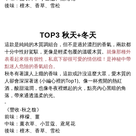
後味：檀木、香草、雪松
TOP3 秋天+冬天
這款是純純的木質調組合，但不是過於濃烈的香氣，兩款都
十分中性好駕馭，更像是輕柔包覆的溫暖木質。
就像那種外
表看起來很有個性，私底下卻很可愛的情侶檔！是神秘中帶
點迷人危險的香氣組合。
秋冬有著讓人上癮的香味，這款或許沒這麼大眾，愛木質的
人卻會深深著迷 (小編心裡的Top1)。
像一杯煮開的熱紅
酒，酸甜滋潤，
也像冬夜裡燃起的火，點亮內心黑暗的角
落，帶來通透溫柔的光。
-
《豐收-秋之馥》
前味：檸檬、薑
中味：薰衣草、小荳蔻、鳶尾花
後味：檀木、香草、雪松