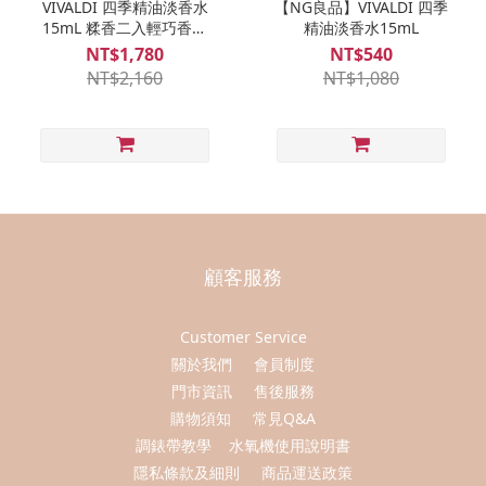
VIVALDI 四季精油淡香水
【NG良品】VIVALDI 四季
15mL 糅香二入輕巧香氛
精油淡香水15mL
禮盒
NT$1,780
NT$540
NT$2,160
NT$1,080
顧客服務
Customer Service
關於我們
會員制度
門市資訊
售後服務
購物須知
常見Q&A
調錶帶教學
水氧機使用說明書
隱私條款及細則
商品運送政策