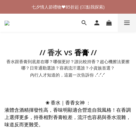
加入新會員領$100購物金💰 (👉🏻點我領取)
七夕情人節禮物❤85折起 (👉🏻點我探索)
加入新會員領$100購物金💰 (👉🏻點我領取)
vs
// 香水
香膏
//
香水跟香膏到底差在哪？哪個更好？誰比較持香？超心機擦法要擦
哪？日常通勤選誰？容易流汗選誰？小資族首選？
.ᐟ
.ᐟ
.ᐟ
內行人才知道的，這篇一次告訴你
❀ 香水｜香香女神 ：
液體含酒精揮發性高，香味明顯適合營造自我風格！
在香調
上選擇更多，
持香相對香膏較差，流汗也容易與香水混雜，
味道反而更難受。