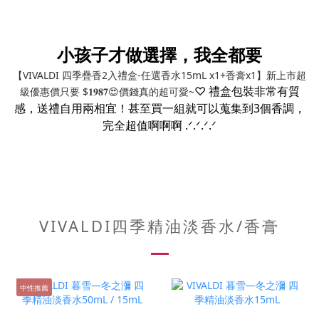
小孩子才做選擇，我全都要
【VIVALDI 四季疊香2入禮盒-任選香水15mL x1+香膏x1】新上市超
♡ 禮盒包裝非常有質
級優惠價只要 $𝟏𝟗𝟖𝟕😍價錢真的超可愛~
感，送禮自用兩相宜！甚至買一組就可以蒐集到3個香調，
完全超值啊啊啊 .ᐟ.ᐟ.ᐟ.ᐟ
VIVALDI四季精油淡香水/香膏
中性推薦