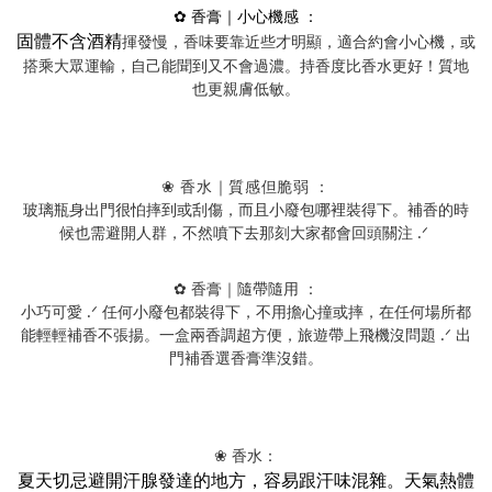
✿ 香膏｜小心機感 ：
固體不含酒精
揮發慢，香味要靠近些才明顯，適合約會小心機，或
搭乘大眾運輸，自己能聞到又不會過濃。持香度比香水更好！質地
也更親膚低敏。
❀
香水｜質感但脆弱 ：
玻璃瓶身出門很怕摔到或刮傷，而且小廢包哪裡裝得下。補香的時
候也需避開人群，不然噴下去那刻大家都會回頭關注 .ᐟ
✿ 香膏｜隨帶隨用 ：
小巧可愛 .ᐟ 任何小廢包都裝得下，不用擔心撞或摔，在任何場所都
能輕輕補香不張揚。一盒兩香調超方便，旅遊帶上飛機沒問題 .ᐟ 出
門補香選香膏準沒錯。
❀ 香水：
夏天切忌避開汗腺發達的地方，容易跟汗味混雜。天氣熱體