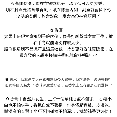
溫高揮發快，噴在衣物或梳子，溫度低可以更持香。
噴在腳踝走路自帶香風
.ᐟ
噴在膝蓋內側，副座就會留下你
淡淡的香氣，約會對象一定會為你神魂顛倒 .ᐟ
✿
香膏：
如果上班經常摩擦到手腕內側，像是打鍵盤或文書工作，擦
在手背就能避免揮發太快。
腰側跟肩膀不易流汗且溫度較低，持香更好香味更隱密，在
跟喜歡的人親密接觸時香味就會很明顯~♡
❀
香水｜我就是要大家都知道我今天很香，我超漂亮：透過香氣打
造獨特個人魅力 .ᐟ 香味深度愛好者，在香水上也有更廣泛的選擇 .ᐟ
✿
香膏｜自然系女生，主打一個單純香氣不鋪張 ：
香氛小
白也不怕失手，香氣自然不張揚。也是酒精過敏、皮膚乾、
體溫高的首選！小巧不怕碰撞不怕漏出，攜帶補香更方便！