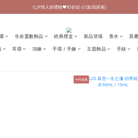
加入新會員領$100購物金💰 (👉🏻點我領取)
七夕情人節禮物❤85折起 (👉🏻點我探索)
加入新會員領$100購物金💰 (👉🏻點我領取)
精選
生命靈數飾品
經典禮盒
新品登場
香水
莫
指
耳環
項鍊
手環 / 手鍊
主題飾品
手錶
中性推薦