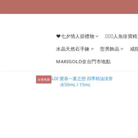
❤七夕情人節禮物
🧜🏻‍♀️人魚珍寶
水晶天然石手鍊
型男飾品
戒
MARIGOLD全台門市地點
女香推薦