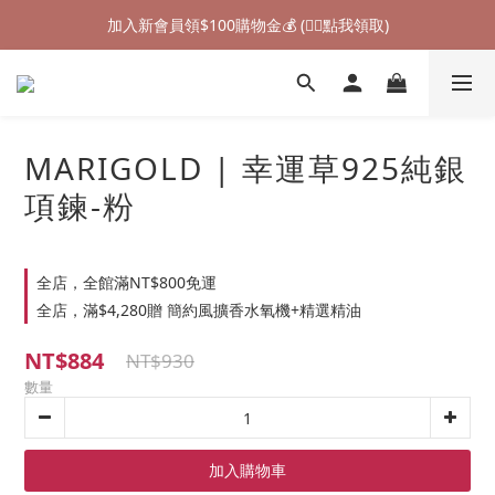
加入新會員領$100購物金💰 (👉🏻點我領取)
加入新會員領$100購物金💰 (👉🏻點我領取)
七夕情人節禮物❤85折起 (👉🏻點我探索)
加入新會員領$100購物金💰 (👉🏻點我領取)
MARIGOLD | 幸運草925純銀
項鍊-粉
全店，全館滿NT$800免運
全店，滿$4,280贈 簡約風擴香水氧機+精選精油
NT$884
NT$930
數量
加入購物車