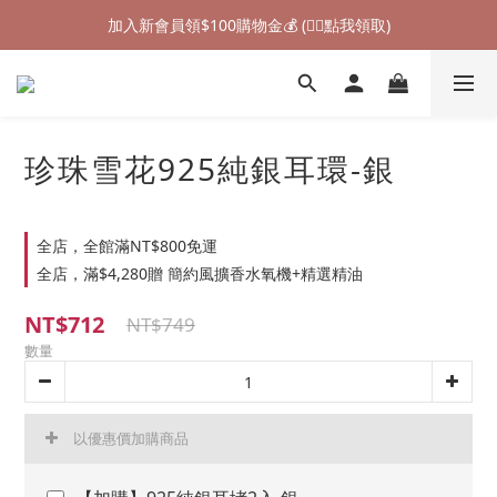
加入新會員領$100購物金💰 (👉🏻點我領取)
加入新會員領$100購物金💰 (👉🏻點我領取)
七夕情人節禮物❤85折起 (👉🏻點我探索)
加入新會員領$100購物金💰 (👉🏻點我領取)
珍珠雪花925純銀耳環-銀
全店，全館滿NT$800免運
全店，滿$4,280贈 簡約風擴香水氧機+精選精油
NT$712
NT$749
數量
以優惠價加購商品