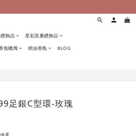
桑鑽飾品
星彩莫桑鑽飾品
香氛蠟燭
精油香氛
BLOG
99足銀C型環-玫瑰
0免運