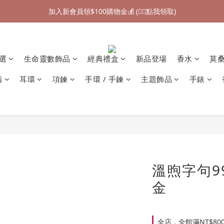
加入新會員領$100購物金💰 (👉🏻點我領取)
加入新會員領$100購物金💰 (👉🏻點我領取)
七夕情人節禮物❤85折起 (👉🏻點我探索)
加入新會員領$100購物金💰 (👉🏻點我領取)
精選
生命靈數飾品
經典禮盒
新品登場
香水
莫
指
耳環
項鍊
手環 / 手鍊
主題飾品
手錶
溫煦字句9
金
全店，全館滿NT$80