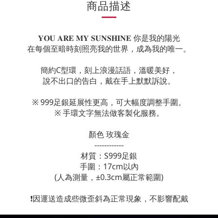
商品描述
𝐘𝐎𝐔 𝐀𝐑𝐄 𝐌𝐘 𝐒𝐔𝐍𝐒𝐇𝐈𝐍𝐄 你是我的陽光
在每個至暗時刻照亮我的世界，成為我的唯一。
簡約C型環，刻上浪漫話語，溫暖美好，
說不出口的告白，戴在手上默默訴說。
※ 999足銀延展性更高，可大幅度調整手圍。
※ 手環文字無法做客製化服務。
顏色 玫瑰金
------------
材質：S999足銀
手圍：17cm以內
(人為測量，±0.3cm屬正常範圍)
❗因運送造成些微歪斜為正常現象，不影響配戴