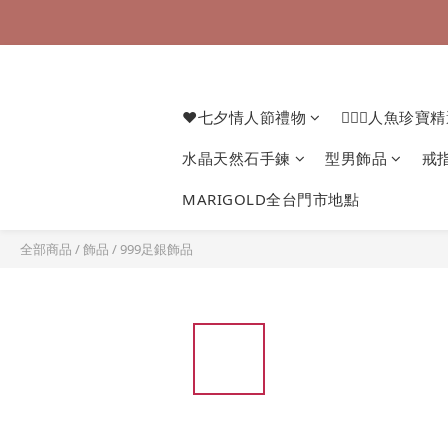
❤七夕情人節禮物
🧜🏻‍♀️人魚珍寶
水晶天然石手鍊
型男飾品
戒
MARIGOLD全台門市地點
全部商品
/
飾品
/
999足銀飾品