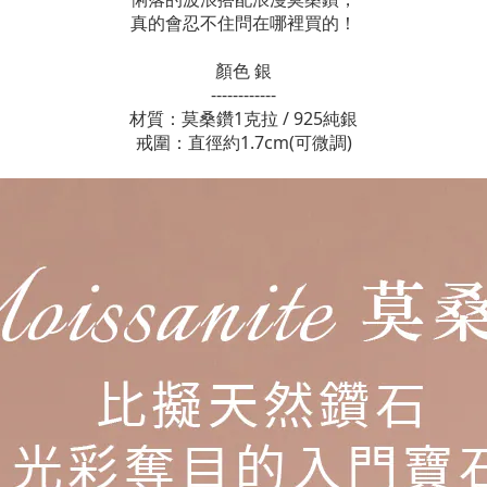
真的會忍不住問在哪裡買的！
顏色 銀
------------
材質：莫桑鑽1克拉 / 925純銀
戒圍：直徑約1.7cm(可微調)