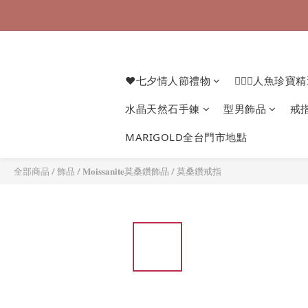
❤七夕情人節禮物
🧜🏻‍♀️人魚珍寶
水晶天然石手鍊
型男飾品
戒
MARIGOLD全台門市地點
全部商品
/
飾品
/
𝐌𝐨𝐢𝐬𝐬𝐚𝐧𝐢𝐭𝐞莫桑鑽飾品
/
莫桑鑽戒指