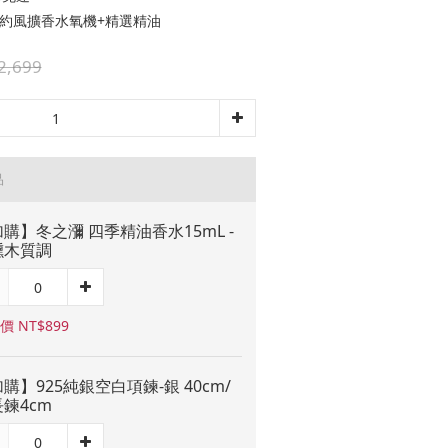
 簡約風擴香水氧機+精選精油
2,699
品
購】冬之瀰 四季精油香水15mL -
燻木質調
價 NT$899
購】925純銀空白項鍊-銀 40cm/
鍊4cm