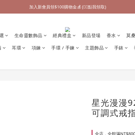
加入新會員領$100購物金💰 (👉🏻點我領取)
加入新會員領$100購物金💰 (👉🏻點我領取)
七夕情人節禮物❤85折起 (👉🏻點我探索)
加入新會員領$100購物金💰 (👉🏻點我領取)
精選
生命靈數飾品
經典禮盒
新品登場
香水
莫
指
耳環
項鍊
手環 / 手鍊
主題飾品
手錶
星光漫漫9
可調式戒指
全店，全館滿NT$80