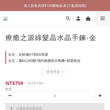
加入新會員領$100購物金💰 (👉🏻點我領取)
加入新會員領$100購物金💰 (👉🏻點我領取)
七夕情人節禮物❤85折起 (👉🏻點我探索)
加入新會員領$100購物金💰 (👉🏻點我領取)
療癒之源綠髮晶水晶手鍊-金
全店，全館滿NT$800免運
全店，滿$4,280贈 簡約風擴香水氧機+精選精油
查看更多
NT$759
NT$799
數量
以優惠價加購商品