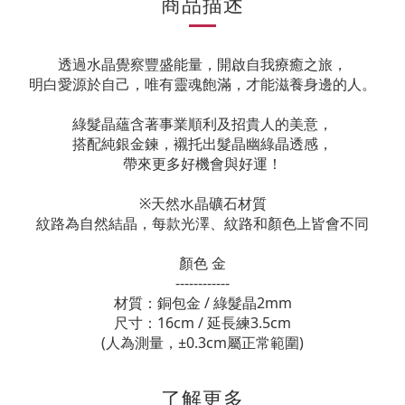
商品描述
透過水晶覺察豐盛能量，開啟自我療癒之旅，
明白愛源於自己，唯有靈魂飽滿，才能滋養身邊的人。
綠髮晶蘊含著事業順利及招貴人的美意，
搭配純銀金鍊，襯托出髮晶幽綠晶透感，
帶來更多好機會與好運！
※天然水晶礦石材質
紋路為自然結晶，每款光澤、紋路和顏色上皆會不同
顏色 金
------------
材質：銅包金 / 綠髮晶2mm
尺寸：16cm / 延長練3.5cm
(人為測量，±0.3cm屬正常範圍)
了解更多