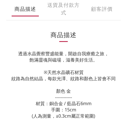
送貨及付款方
商品描述
顧客評價
式
商品描述
透過水晶覺察豐盛能量，開啟自我療癒之旅，
飽滿靈魂與磁場，滋養美好生活。
※天然水晶礦石材質
紋路為自然結晶，每款光澤、紋路和顏色上皆會不同
顏色 金
------------
材質：銅合金 / 藍晶石
6mm
手圍：15cm
(人為測量，±0.3cm屬正常範圍)