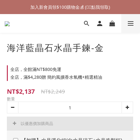
加入新會員領$100購物金💰 (👉🏻點我領取)
加入新會員領$100購物金💰 (👉🏻點我領取)
七夕情人節禮物❤85折起 (👉🏻點我探索)
加入新會員領$100購物金💰 (👉🏻點我領取)
海洋藍晶石水晶手鍊-金
全店，全館滿NT$800免運
全店，滿$4,280贈 簡約風擴香水氧機+精選精油
NT$2,137
NT$2,249
數量
以優惠價加購商品