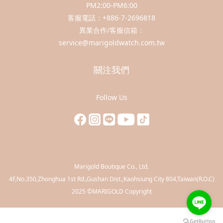
PM2:00-PM6:00
客服電話：+886-7-2696818
異業合作/客服信箱：
service@marigoldwatch.com.tw
關注我們
Follow Us
Marigold Boutique Co., Ltd.
​4F,No.350,Zhonghua 1st Rd.,Gushan Dist.,Kaohsiung City 804,Taiwan(R.O.C)
2025 ©MARIGOLD Copyright