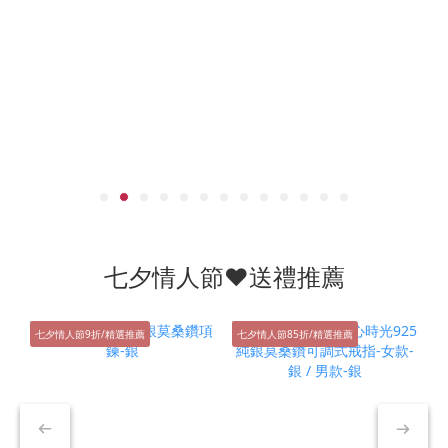
七夕情人節❤送禮推薦
七夕情人節9折/精選推薦
七夕情人節85折/精選推薦
七