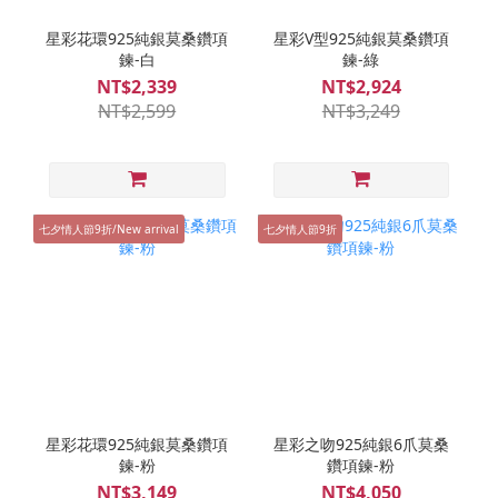
星彩花環925純銀莫桑鑽項
星彩V型925純銀莫桑鑽項
鍊-白
鍊-綠
NT$2,339
NT$2,924
NT$2,599
NT$3,249
七夕情人節9折/New arrival
七夕情人節9折
星彩花環925純銀莫桑鑽項
星彩之吻925純銀6爪莫桑
鍊-粉
鑽項鍊-粉
NT$3,149
NT$4,050