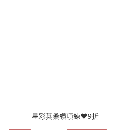
星彩莫桑鑽項鍊❤9折