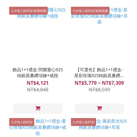
七夕情人節85折/精選推薦
七夕情人節85折/精選推薦
飾品1+1禮盒-閃耀愛心925
【可選色】飾品1+1禮盒-
純銀莫桑鑽項鍊+戒指
星彩玫瑰925純銀莫桑鑽項
鍊+耳環
NT$4,121
NT$5,779 ~ NT$7,309
NT$4,848
NT$8,599
七夕情人節85折
七夕情人節85折