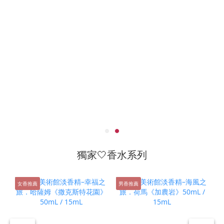
獨家🤍香水系列
女香推薦
男香推薦
情