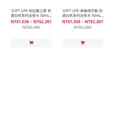
SOFT LIFE 柏拉圖之愛 初
SOFT LIFE 南極海空氣 初
遇自然系列淡香水 50mL /
遇自然系列淡香水 50mL /
15mL
15mL
NT$1,026 ~ NT$2,261
NT$1,026 ~ NT$2,261
NT$2,380
NT$2,380