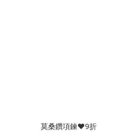
莫桑鑽項鍊❤9折