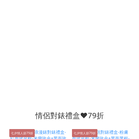
情侶對錶禮盒❤79折
七夕情人節79折
七夕情人節79折