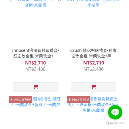
Innocent浪漫錶對錶禮盒-
Crush 情侶對錶禮盒-粉膚
紅面玫金框-米蘭玫金+黑
面玫金框-米蘭玫金+黑面
面玫金框-米蘭黑
黑框-米蘭黑
NT$2,710
NT$2,710
NT$3,430
NT$3,430
七夕情人節79折
七夕情人節79折