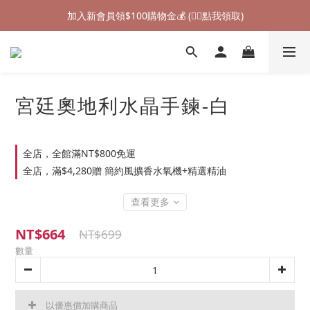
加入新會員領$100購物金💰 (👉🏻點我領取)
加入新會員領$100購物金💰 (👉🏻點我領取)
七夕情人節禮物❤85折起 (👉🏻點我探索)
加入新會員領$100購物金💰 (👉🏻點我領取)
宮廷奧地利水晶手鍊-白
全店，全館滿NT$800免運
全店，滿$4,280贈 簡約風擴香水氧機+精選精油
查看更多
NT$664
NT$699
數量
以優惠價加購商品