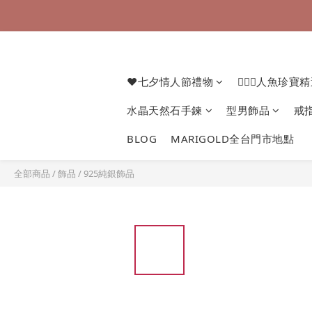
❤七夕情人節禮物
🧜🏻‍♀️人魚珍寶
水晶天然石手鍊
型男飾品
戒
BLOG
MARIGOLD全台門市地點
全部商品
/
飾品
/
925純銀飾品