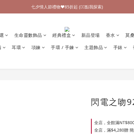
加入新會員領$100購物金💰 (👉🏻點我領取)
七夕情人節禮物❤85折起 (👉🏻點我探索)
加入新會員領$100購物金💰 (👉🏻點我領取)
精選
生命靈數飾品
經典禮盒
新品登場
香水
莫
指
耳環
項鍊
手環 / 手鍊
主題飾品
手錶
閃電之吻9
全店，全館滿NT$80
全店，滿$4,280贈