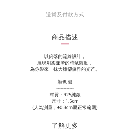
送貨及付款方式
商品描述
以俐落的流線設計，
展現剛柔並濟的時髦態度，
為你帶來一抹大膽卻優雅的光芒。
顏色 銀
------------
材質：925純銀
尺寸：1.5cm
(人為測量，±0.3cm屬正常範圍)
了解更多