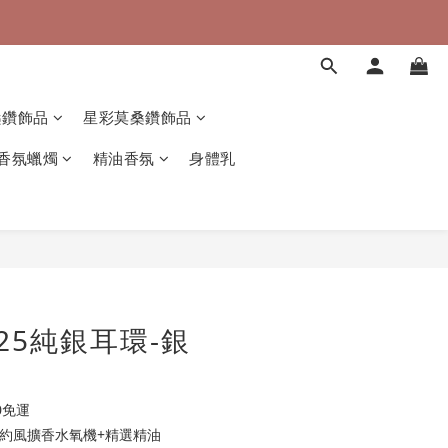
桑鑽飾品
星彩莫桑鑽飾品
香氛蠟燭
精油香氛
身體乳
25純銀耳環-銀
0免運
 簡約風擴香水氧機+精選精油