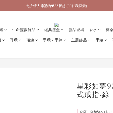
加入新會員領$100購物金💰 (👉🏻點我領取)
七夕情人節禮物❤85折起 (👉🏻點我探索)
加入新會員領$100購物金💰 (👉🏻點我領取)
精選
生命靈數飾品
經典禮盒
新品登場
香水
莫
指
耳環
項鍊
手環 / 手鍊
主題飾品
手錶
星彩如夢9
式戒指-綠
全店，全館滿NT$80