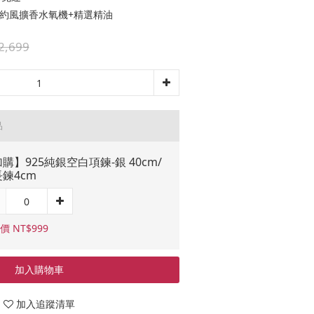
 簡約風擴香水氧機+精選精油
2,699
品
購】925純銀空白項鍊-銀 40cm/
鍊4cm
價 NT$999
加入購物車
加入追蹤清單