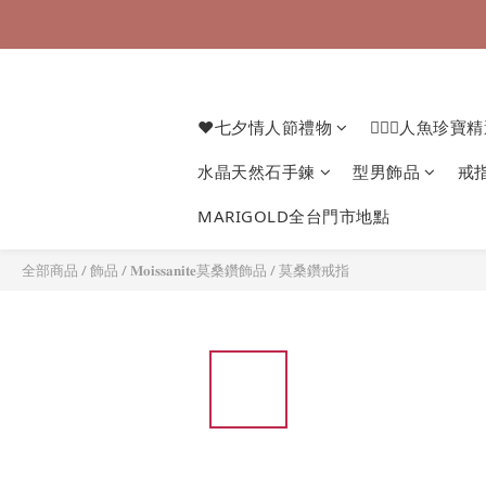
❤七夕情人節禮物
🧜🏻‍♀️人魚珍寶
水晶天然石手鍊
型男飾品
戒
MARIGOLD全台門市地點
全部商品
/
飾品
/
𝐌𝐨𝐢𝐬𝐬𝐚𝐧𝐢𝐭𝐞莫桑鑽飾品
/
莫桑鑽戒指