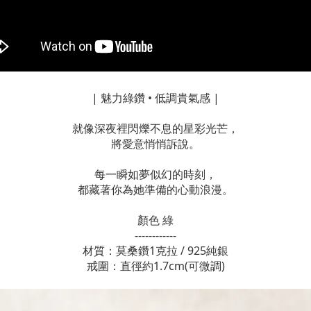
| 魅力綠鑽 • 低調貴氣感 |
就像深夜裡閃爍不息的星彩光芒，
將愛意悄悄訴說。
每一瞬如夢似幻的時刻，
都藏著你為她準備的心動浪漫。
顏色 綠
------------
材質：莫桑鑽1克拉 / 925純銀
戒圍：直徑約1.7cm(可微調)