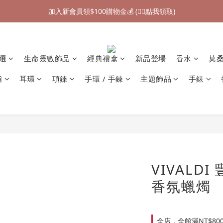
加入新會員領$100購物金💰 (👉🏻點我領取)
七夕情人節禮物❤85折起 (👉🏻點我探索)
加入新會員領$100購物金💰 (👉🏻點我領取)
精選
生命靈數飾品
經典禮盒
新品登場
香水
莫
指
耳環
項鍊
手環 / 手鍊
主題飾品
手錶
VIVALD
香氛蠟燭
全店，全館滿NT$80