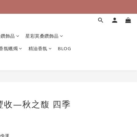
桑鑽飾品
星彩莫桑鑽飾品
香氛蠟燭
精油香氛
BLOG
I 豐收—秋之馥 四季
0免運