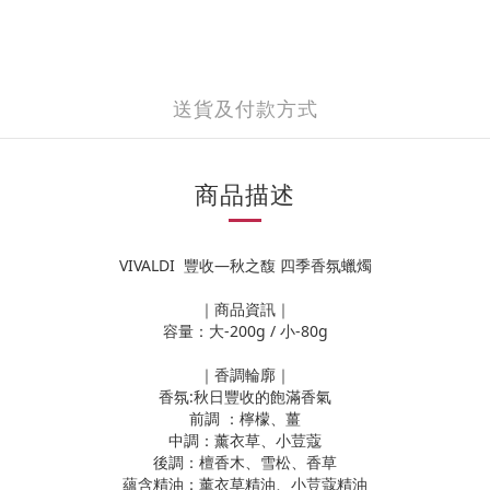
送貨及付款方式
商品描述
VIVALDI 豐收—秋之馥 四季香氛蠟燭
｜商品資訊｜
容量：大-200g / 小-80g
｜香調輪廓｜
香氛:秋日豐收的飽滿香氣
前調 ：檸檬、薑
中調：薰衣草、小荳蔻
後調：檀香木、雪松、香草
蘊含精油：薰衣草精油、小荳蔻精油