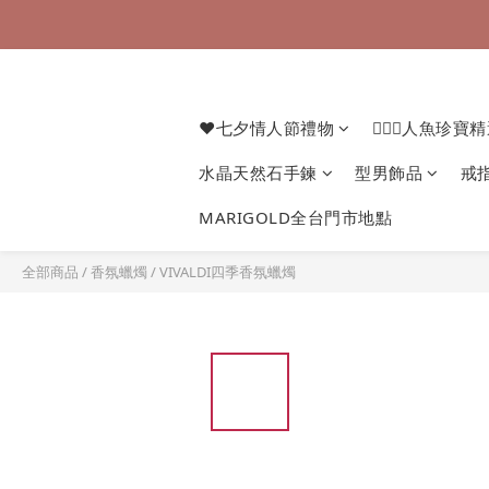
❤七夕情人節禮物
🧜🏻‍♀️人魚珍寶
水晶天然石手鍊
型男飾品
戒
MARIGOLD全台門市地點
全部商品
/
香氛蠟燭
/
VIVALDI四季香氛蠟燭