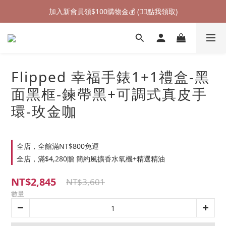
加入新會員領$100購物金💰 (👉🏻點我領取)
加入新會員領$100購物金💰 (👉🏻點我領取)
七夕情人節禮物❤85折起 (👉🏻點我探索)
加入新會員領$100購物金💰 (👉🏻點我領取)
Flipped 幸福手錶1+1禮盒-黑
面黑框-鍊帶黑+可調式真皮手
環-玫金咖
全店，全館滿NT$800免運
全店，滿$4,280贈 簡約風擴香水氧機+精選精油
NT$2,845
NT$3,601
數量