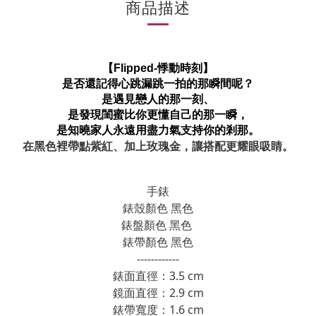
商品描述
【
Flipped-
悸動時刻】
是否還記得心跳漏跳一拍的那瞬間呢？
是遇見戀人的那一刻、
是發現閨蜜比你更懂自己的那一瞬，
是知曉家人永遠用盡力氣支持你的剎那。
在黑色裡帶點紫紅、加上玫瑰金，讓搭配更耀眼吸睛。
手錶
錶殼顏色 黑色
錶盤顏色 黑色
錶帶顏色 黑色
------------
錶面直徑：3.5 cm
鏡面直徑：2.9 cm
錶帶寬度：1.6 cm