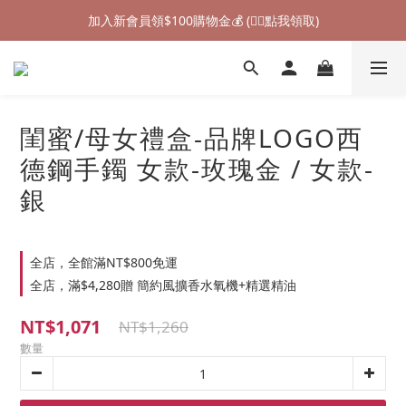
加入新會員領$100購物金💰 (👉🏻點我領取)
加入新會員領$100購物金💰 (👉🏻點我領取)
七夕情人節禮物❤85折起 (👉🏻點我探索)
加入新會員領$100購物金💰 (👉🏻點我領取)
閨蜜/母女禮盒-品牌LOGO西
德鋼手鐲 女款-玫瑰金 / 女款-
銀
全店，全館滿NT$800免運
全店，滿$4,280贈 簡約風擴香水氧機+精選精油
NT$1,071
NT$1,260
數量