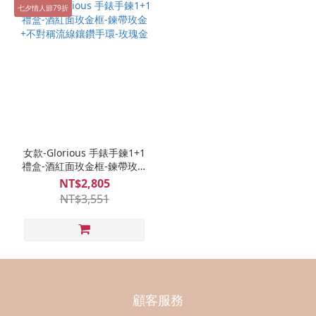
七夕情人節79折
女款-Glorious 手錶手鍊1+1
禮盒-酒紅面玫金框-鍊帶玫金
+不對稱流線鑲鑽手環-玫瑰
NT$2,805
金
NT$3,551
顧客服務