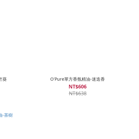
竺葵
O'Pure單方香氛精油-迷迭香
NT$606
NT$638