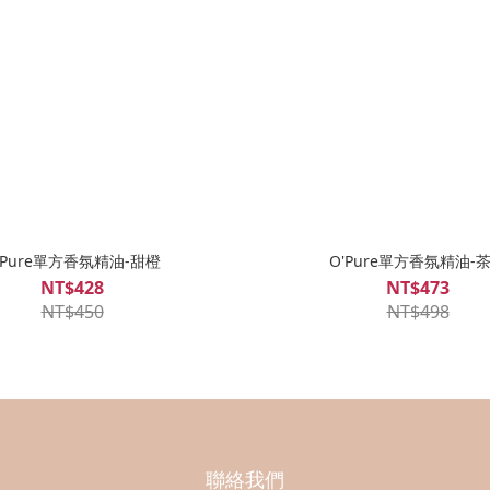
'Pure單方香氛精油-甜橙
O'Pure單方香氛精油-
NT$428
NT$473
NT$450
NT$498
聯絡我們