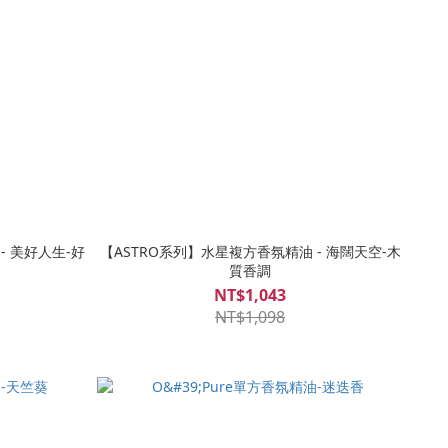
- 美好人生-好
【ASTRO系列】水星複方香氛精油 - 海闊天空-木
質香調
NT$1,043
NT$1,098