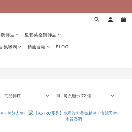
桑鑽飾品
星彩莫桑鑽飾品
香氛蠟燭
精油香氛
BLOG
商品排序
每頁顯示 72 個