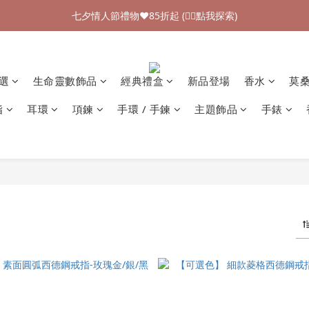
加入新會員領$100購物金💰 (👉🏻點我領取)
七夕情人節禮物❤85折起 (👉🏻點我探索)
加入新會員領$100購物金💰 (👉🏻點我領取)
精選
生命靈數飾品
經典禮盒
新品登場
香水
莫
指
耳環
項鍊
手環 / 手鍊
主題飾品
手錶