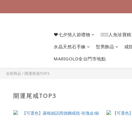
❤七夕情人節禮物
🧜🏻‍♀️人魚珍寶
水晶天然石手鍊
型男飾品
戒
MARIGOLD全台門市地點
全部商品
/
開運尾戒TOP3
開運尾戒TOP3