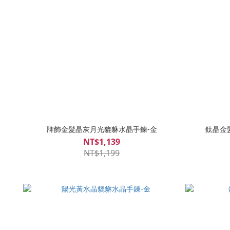
牌飾金髮晶灰月光貔貅水晶手鍊-金
鈦晶金
NT$1,139
NT$1,199