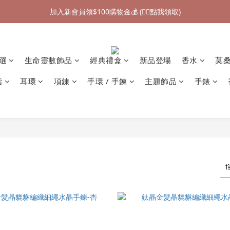
加入新會員領$100購物金💰 (👉🏻點我領取)
加入新會員領$100購物金💰 (👉🏻點我領取)
七夕情人節禮物❤85折起 (👉🏻點我探索)
加入新會員領$100購物金💰 (👉🏻點我領取)
精選
生命靈數飾品
經典禮盒
新品登場
香水
莫
指
耳環
項鍊
手環 / 手鍊
主題飾品
手錶