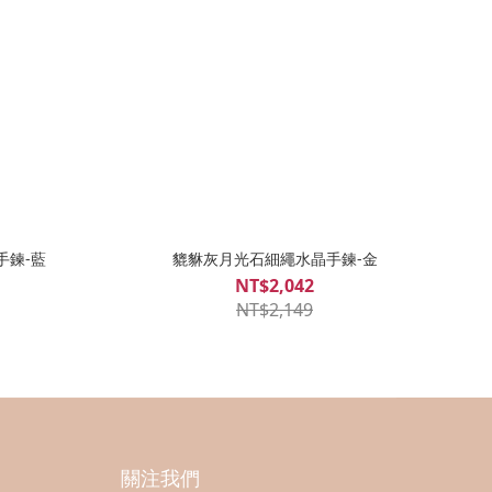
手鍊-藍
貔貅灰月光石細繩水晶手鍊-金
NT$2,042
NT$2,149
關注我們