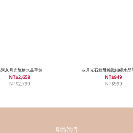
銀河灰月光貔貅水晶手鍊
灰月光石貔貅編織細繩水晶
NT$2,659
NT$949
NT$2,799
NT$999
聯絡我們