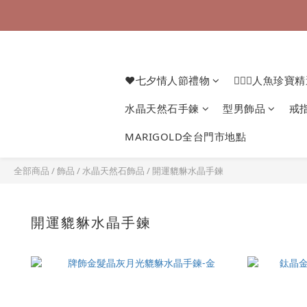
❤七夕情人節禮物
🧜🏻‍♀️人魚珍寶
水晶天然石手鍊
型男飾品
戒
MARIGOLD全台門市地點
全部商品
/
飾品
/
水晶天然石飾品
/
開運貔貅水晶手鍊
開運貔貅水晶手鍊