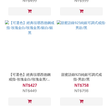
NT$499
NT$399
【可選色】經典琺瑯西德鋼
甜蜜語錄925純銀可調式戒
戒指-玫瑰金白/玫瑰金黑/銀
指-男款/黑
白/銀黑
NT$427
NT$758
NT$449
NT$798