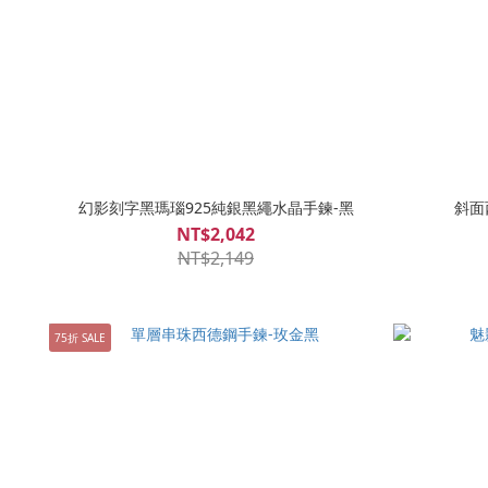
幻影刻字黑瑪瑙925純銀黑繩水晶手鍊-黑
斜面
NT$2,042
NT$2,149
75折 SALE