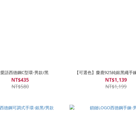
愛語西德鋼C型環-男款/黑
【可選色】麋鹿925純銀黑繩手鍊
NT$435
NT$1,139
NT$580
NT$1,199