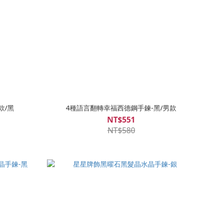
款/黑
4種語言翻轉幸福西德鋼手鍊-黑/男款
NT$551
NT$580