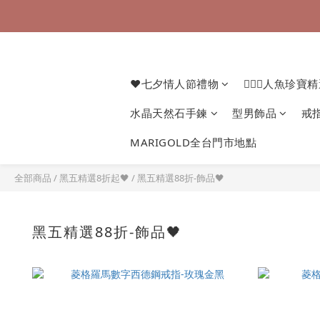
❤七夕情人節禮物
🧜🏻‍♀️人魚珍寶
水晶天然石手鍊
型男飾品
戒
MARIGOLD全台門市地點
全部商品
/
黑五精選8折起🖤
/
黑五精選88折-飾品🖤
黑五精選88折-飾品🖤