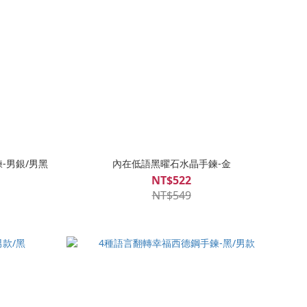
-男銀/男黑
內在低語黑曜石水晶手鍊-金
NT$522
NT$549