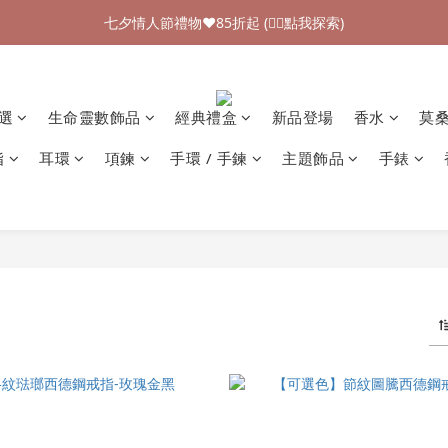
加入新會員領$100購物金💰 (👉🏻點我領取)
七夕情人節禮物❤85折起 (👉🏻點我探索)
加入新會員領$100購物金💰 (👉🏻點我領取)
精選
生命靈數飾品
經典禮盒
新品登場
香水
莫
指
耳環
項鍊
手環 / 手鍊
主題飾品
手錶