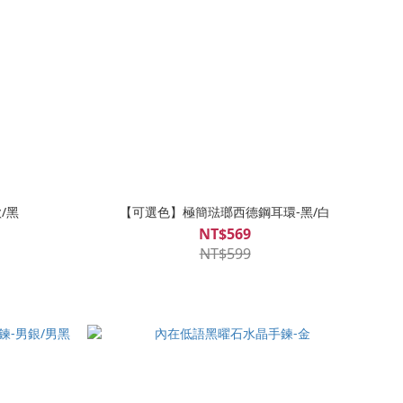
/黑
【可選色】極簡琺瑯西德鋼耳環-黑/白
NT$569
NT$599