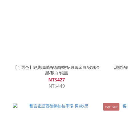
【可選色】經典琺瑯西德鋼戒指-玫瑰金白/玫瑰金
甜蜜語錄
黑/銀白/銀黑
NT$427
NT$449
75折 SALE