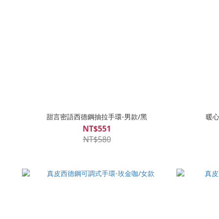
甜言密語西德鋼抽拉手環-男款/黑
暖心
NT$551
NT$580