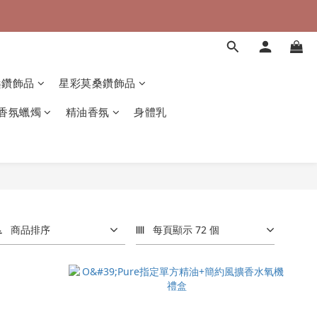
桑鑽飾品
星彩莫桑鑽飾品
香氛蠟燭
精油香氛
身體乳
商品排序
每頁顯示 72 個