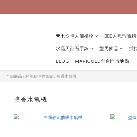
❤七夕情人節禮物
🧜🏻‍♀️人魚珍寶
水晶天然石手鍊
型男飾品
戒
BLOG
MARIGOLD全台門市地點
全部商品
/
純萃精油香氛館
/
擴香水氧機
擴香水氧機