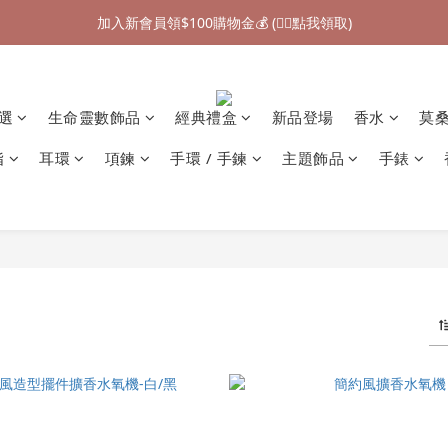
加入新會員領$100購物金💰 (👉🏻點我領取)
加入新會員領$100購物金💰 (👉🏻點我領取)
七夕情人節禮物❤85折起 (👉🏻點我探索)
加入新會員領$100購物金💰 (👉🏻點我領取)
精選
生命靈數飾品
經典禮盒
新品登場
香水
莫
指
耳環
項鍊
手環 / 手鍊
主題飾品
手錶