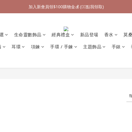
加入新會員領$100購物金💰 (👉🏻點我領取)
加入新會員領$100購物金💰 (👉🏻點我領取)
七夕情人節禮物❤85折起 (👉🏻點我探索)
加入新會員領$100購物金💰 (👉🏻點我領取)
精選
生命靈數飾品
經典禮盒
新品登場
香水
莫
指
耳環
項鍊
手環 / 手鍊
主題飾品
手錶