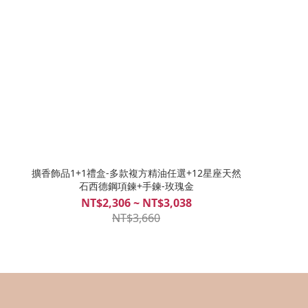
擴香飾品1+1禮盒-多款複方精油任選+12星座天然
石西德鋼項鍊+手鍊-玫瑰金
NT$2,306 ~ NT$3,038
NT$3,660