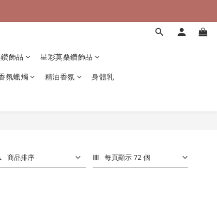
桑鑽飾品
星彩莫桑鑽飾品
香氛蠟燭
精油香氛
身體乳
商品排序
每頁顯示 72 個