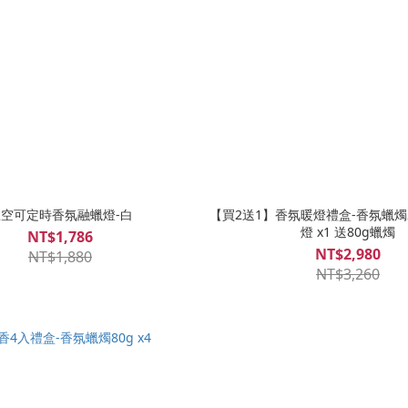
空可定時香氛融蠟燈-白
【買2送1】香氛暖燈禮盒-香氛蠟燭20
燈 x1 送80g蠟燭
NT$1,786
NT$2,980
NT$1,880
NT$3,260