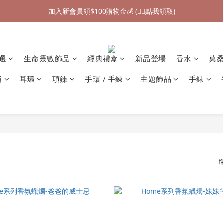
加入新會員領$100購物金💰 (👉🏻點我領取)
加入新會員領$100購物金💰 (👉🏻點我領取)
七夕情人節禮物❤85折起 (👉🏻點我探索)
加入新會員領$100購物金💰 (👉🏻點我領取)
精選
生命靈數飾品
經典禮盒
新品登場
香水
莫
指
耳環
項鍊
手環 / 手鍊
主題飾品
手錶