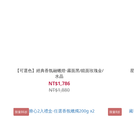
【可選色】經典香氛融蠟燈-霧面黑/鏡面玫瑰金/
星
水晶
NT$1,786
NT$1,880
限量86折
限量8折