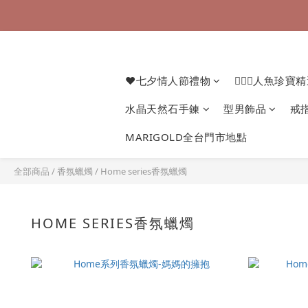
❤七夕情人節禮物
🧜🏻‍♀️人魚珍寶
水晶天然石手鍊
型男飾品
戒
MARIGOLD全台門市地點
全部商品
/
香氛蠟燭
/
Home series香氛蠟燭
HOME SERIES香氛蠟燭