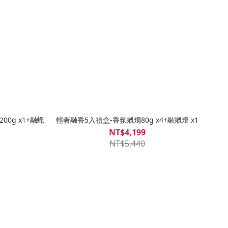
0g x1+融蠟
輕奢融香5入禮盒-香氛蠟燭80g x4+融蠟燈 x1
NT$4,199
NT$5,440