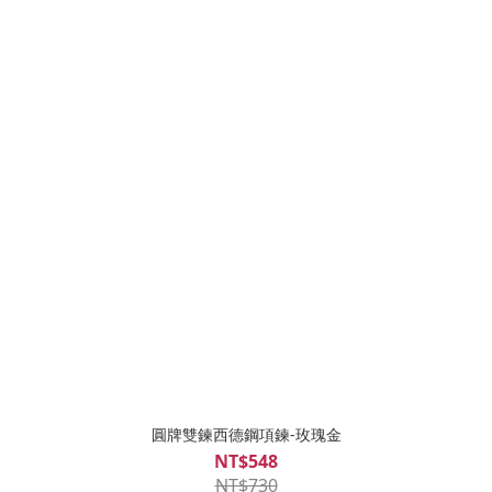
圓牌雙鍊西德鋼項鍊-玫瑰金
NT$548
NT$730