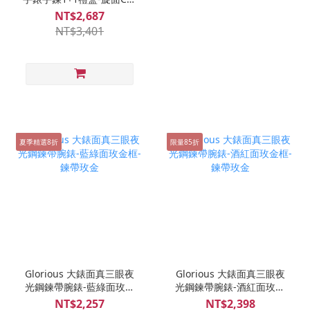
環-玫瑰金
NT$2,687
NT$3,401
夏季精選8折
限量85折
Glorious 大錶面真三眼夜
Glorious 大錶面真三眼夜
光鋼鍊帶腕錶-藍綠面玫金
光鋼鍊帶腕錶-酒紅面玫金
框-鍊帶玫金
框-鍊帶玫金
NT$2,257
NT$2,398