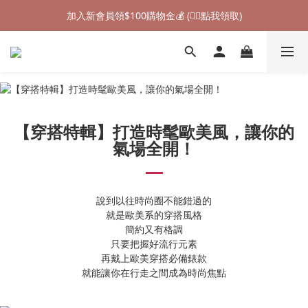
加入新會員領$100購物金💰 (👉🏻點我領取)
加入新會員領$100購物金💰 (👉🏻點我領取)
七夕情人節禮物❤85折起 (👉🏻點我探索)
加入新會員領$100購物金💰 (👉🏻點我領取)
【穿搭特輯】打造時髦歐美風，讓你的
氣場全開！
說到以往時尚圈不能錯過的
就是歐美系的穿搭風格
簡約又有格調
只要把握好流行元素
再戴上歐美穿搭必備錶款
就能讓你在行走之間成為時尚焦點