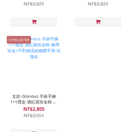
NT$2,821
NT$2,821
七夕情人節79折
女款-Glorious 手錶手鍊
1+1禮盒-酒紅面玫金框-鍊
帶玫金+不對稱流線鑲鑽手
NT$2,805
環-玫瑰金
NT$3,551