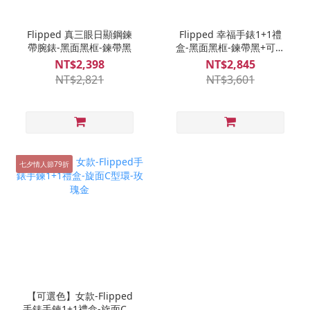
Flipped 真三眼日顯鋼鍊
Flipped 幸福手錶1+1禮
帶腕錶-黑面黑框-鍊帶黑
盒-黑面黑框-鍊帶黑+可調
式真皮手環-玫金咖
NT$2,398
NT$2,845
NT$2,821
NT$3,601
七夕情人節79折
【可選色】女款-Flipped
手錶手鍊1+1禮盒-旋面C型