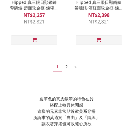
Flipped 真三眼日顯鋼鍊
Flipped 真三眼日顯鋼鍊
帶腕錶-藍面玫金框-鍊帶玫
帶腕錶-酒紅面玫金框-鍊帶
金
玫金
NT$2,257
NT$2,398
NT$2,821
NT$2,821
1
2
»
皮革色的真皮錶帶的特色在於
搭配上較具休閒感
這樣的元素非常貼近歐美系穿搭
所訴求的莫過於「自由」及「隨興」
讓衣著穿搭也可以隨心所欲