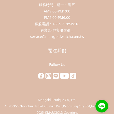
服務時間：週一 ~ 週五
AM9:00-PM1:00
PM2:00-PM6:00
客服電話：+886-7-2696818
異業合作/客服信箱：
service@marigoldwatch.com.tw
關注我們
Follow Us
Marigold Boutique Co., Ltd.
​4F,No.350,Zhonghua 1st Rd.,Gushan Dist.,Kaohsiung City 804,Taiwan(R.O.C)
2025 ©MARIGOLD Copyright