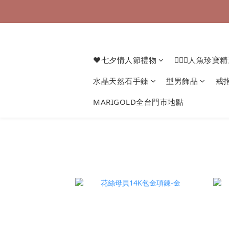
❤七夕情人節禮物
🧜🏻‍♀️人魚珍寶
水晶天然石手鍊
型男飾品
戒
MARIGOLD全台門市地點