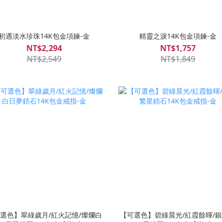
初遇淡水珍珠14K包金項鍊-金
精靈之淚14K包金項鍊-金
NT$2,294
NT$1,757
NT$2,549
NT$1,849
選色】翠綠歲月/紅火記憶/燦爛白
【可選色】碧綠晨光/紅霞餘暉/