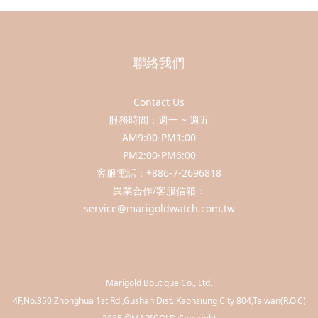
聯絡我們
Contact Us
服務時間：週一 ~ 週五
AM9:00-PM1:00
PM2:00-PM6:00
客服電話：+886-7-2696818
異業合作/客服信箱：
service@marigoldwatch.com.tw
Marigold Boutique Co., Ltd.
​4F,No.350,Zhonghua 1st Rd.,Gushan Dist.,Kaohsiung City 804,Taiwan(R.O.C)