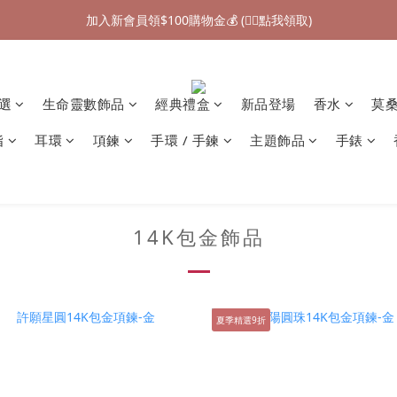
加入新會員領$100購物金💰 (👉🏻點我領取)
加入新會員領$100購物金💰 (👉🏻點我領取)
七夕情人節禮物❤85折起 (👉🏻點我探索)
加入新會員領$100購物金💰 (👉🏻點我領取)
精選
生命靈數飾品
經典禮盒
新品登場
香水
莫
指
耳環
項鍊
手環 / 手鍊
主題飾品
手錶
14K包金飾品
夏季精選9折