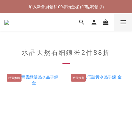
加入新會員領$100購物金💰 (👉🏻點我領取)
七夕情人節禮物❤85折起 (👉🏻點我探索)
加入新會員領$100購物金💰 (👉🏻點我領取)
水晶天然石細鍊☀️2件88折
精選推薦
精選推薦