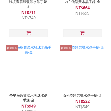
綠境青雲綠髮晶水晶手鍊-
內在低語黃水晶手鍊-金
金
NT$664
NT$711
NT$699
NT$749
精選推薦
精選推薦
夢境海藍寶淡水珍珠水晶
微光霓彩碧璽水晶手鍊-金
手鍊-金
NT$522
NT$949
NT$549