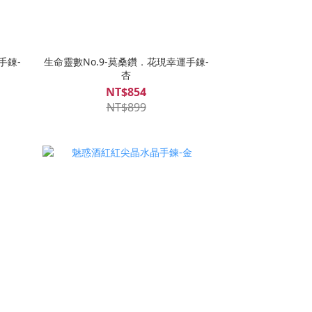
手錬-
生命靈數No.9-莫桑鑽．花現幸運手錬-
杏
NT$854
NT$899