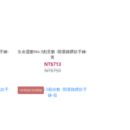
手鍊-
生命靈數No.3創意數 ‧開運鑲鑽款手鍊-
黃
NT$713
NT$750
1件95折/2件88折