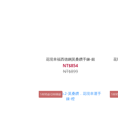
花現幸福西德鋼莫桑鑽手鍊-銀
花
NT$854
NT$899
1件95折/2件88折
1件9