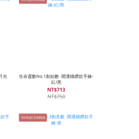
月光
生命靈數No.1創始數 ‧開運鑲鑽款手鍊-
紅/黑
NT$713
NT$750
1件95折/2件88折