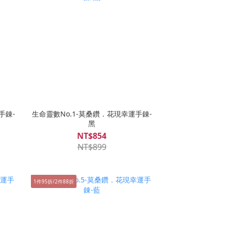
手錬-
生命靈數No.1-莫桑鑽．花現幸運手錬-
黑
NT$854
NT$899
1件95折/2件88折