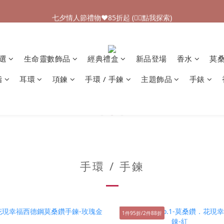
加入新會員領$100購物金💰 (👉🏻點我領取)
七夕情人節禮物❤85折起 (👉🏻點我探索)
加入新會員領$100購物金💰 (👉🏻點我領取)
精選
生命靈數飾品
經典禮盒
新品登場
香水
莫
指
耳環
項鍊
手環 / 手鍊
主題飾品
手錶
手環 / 手鍊
1件95折/2件88折