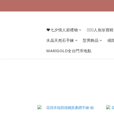
❤七夕情人節禮物
🧜🏻‍♀️人魚珍寶
水晶天然石手鍊
型男飾品
戒
MARIGOLD全台門市地點