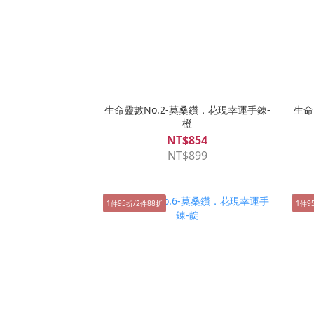
生命靈數No.2-莫桑鑽．花現幸運手錬-
生命
橙
NT$854
NT$899
1件95折/2件88折
1件9