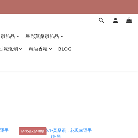
桑鑽飾品
星彩莫桑鑽飾品
香氛蠟燭
精油香氛
BLOG
1件95折/2件88折