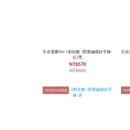
生命靈數No.1創始數 ‧開運編織款手鍊-
生命
紅/黑
NT$570
NT$600
1件95折/2件88折
1件9