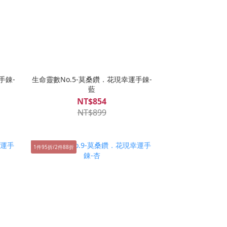
手錬-
生命靈數No.5-莫桑鑽．花現幸運手錬-
藍
NT$854
NT$899
1件95折/2件88折