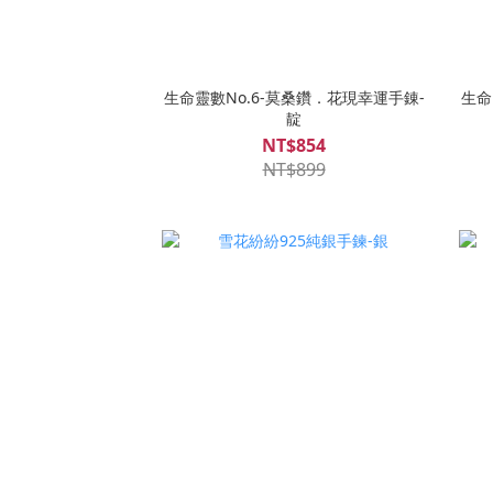
生命靈數No.6-莫桑鑽．花現幸運手錬-
生命
靛
NT$854
NT$899