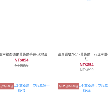
現幸福西德鋼莫桑鑽手鍊-玫瑰金
生命靈數No.1-莫桑鑽．花現幸運
紅
NT$854
NT$854
NT$899
NT$899
5折/2件88折
1件95折/2件88折