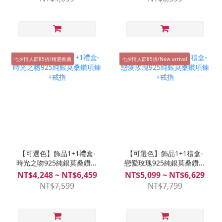
七夕情人節85折/精選推薦
七夕情人節85折/New arrival
【可選色】飾品1+1禮盒-
【可選色】飾品1+1禮盒-
時光之吻925純銀莫桑鑽項
戀愛玫瑰925純銀莫桑鑽項
鍊+戒指
鍊+戒指
NT$4,248 ~ NT$6,459
NT$5,099 ~ NT$6,629
NT$7,599
NT$7,799