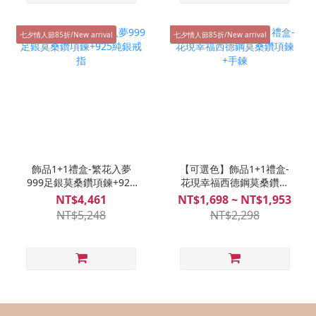
七夕情人節85折/New arrival
七夕情人節85折/New arrival
飾品1+1禮盒-繁花入夢
【可選色】飾品1+1禮盒-
999足銀莫桑鑽項鍊+925
花現幸福西德鋼莫桑鑽項
純銀戒指
鍊+手鍊
NT$4,461
NT$1,698 ~ NT$1,953
NT$5,248
NT$2,298