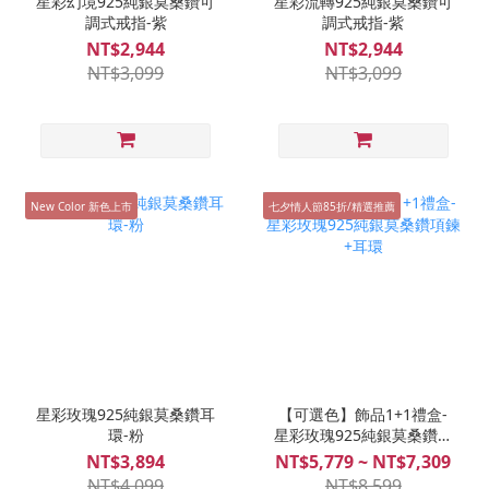
星彩幻境925純銀莫桑鑽可
星彩流轉925純銀莫桑鑽可
調式戒指-紫
調式戒指-紫
NT$2,944
NT$2,944
NT$3,099
NT$3,099
New Color 新色上市
七夕情人節85折/精選推薦
星彩玫瑰925純銀莫桑鑽耳
【可選色】飾品1+1禮盒-
環-粉
星彩玫瑰925純銀莫桑鑽項
鍊+耳環
NT$3,894
NT$5,779 ~ NT$7,309
NT$4,099
NT$8,599