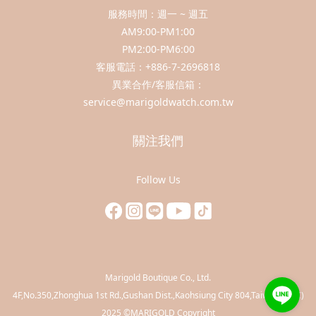
服務時間：週一 ~ 週五
AM9:00-PM1:00
PM2:00-PM6:00
客服電話：+886-7-2696818
異業合作/客服信箱：
service@marigoldwatch.com.tw
關注我們
Follow Us
Marigold Boutique Co., Ltd.
​4F,No.350,Zhonghua 1st Rd.,Gushan Dist.,Kaohsiung City 804,Taiwan(R.O.C)
2025 ©MARIGOLD Copyright