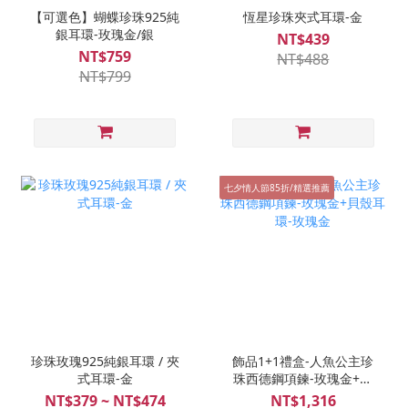
【可選色】蝴蝶珍珠925純
恆星珍珠夾式耳環-金
銀耳環-玫瑰金/銀
NT$439
NT$759
NT$488
NT$799
七夕情人節85折/精選推薦
珍珠玫瑰925純銀耳環 / 夾
飾品1+1禮盒-人魚公主珍
式耳環-金
珠西德鋼項鍊-玫瑰金+貝
殼耳環-玫瑰金
NT$379 ~ NT$474
NT$1,316