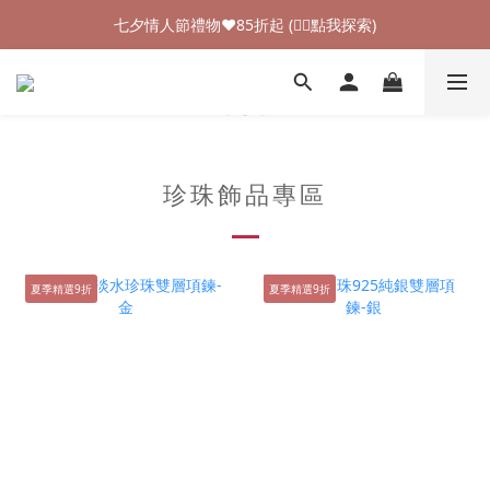
加入新會員領$100購物金💰 (👉🏻點我領取)
七夕情人節禮物❤85折起 (👉🏻點我探索)
加入新會員領$100購物金💰 (👉🏻點我領取)
珍珠飾品專區
夏季精選9折
夏季精選9折