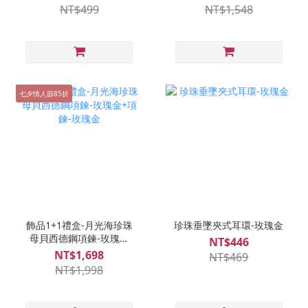
NT$499
NT$1,548
七夕情人節85折
飾品1+1禮盒-月光海珍珠
珍珠垂墜夾式耳環-玫瑰金
母貝西德鋼項鍊-玫瑰金
NT$446
+項鍊-玫瑰金
NT$1,698
NT$469
NT$1,998